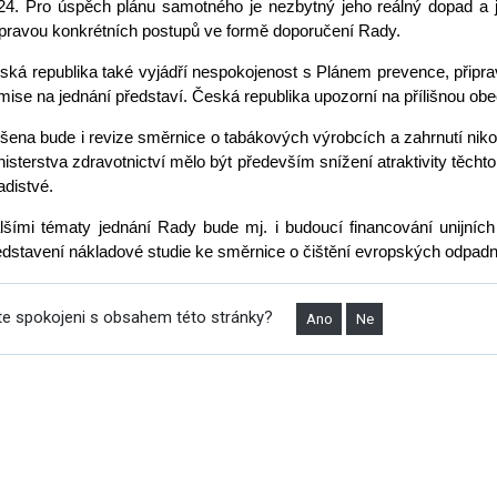
24. Pro úspěch plánu samotného je nezbytný jeho reálný dopad a 
ípravou konkrétních postupů ve formě doporučení Rady.
ská republika také vyjádří nespokojenost s Plánem prevence, připra
mise na jednání představí. Česká republika upozorní na přílišnou ob
šena bude i revize směrnice o tabákových výrobcích a zahrnutí nikot
nisterstva zdravotnictví mělo být především snížení atraktivity těcht
adistvé.
á povolání
lšími tématy jednání Rady bude mj. i budoucí financování unijníc
edstavení nákladové studie ke směrnice o čištění evropských odpadn
te spokojeni s obsahem této stránky?
Ano
Ne
omoc pro Ukrajinu