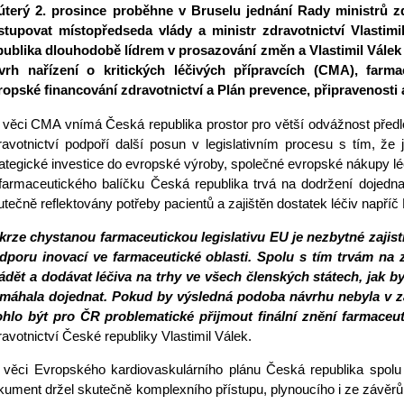
úterý 2. prosince proběhne v Bruselu jednání Rady ministrů z
vým přístupem
stupovat místopředseda vlády a ministr zdravotnictví Vlastim
publika dlouhodobě lídrem v prosazování změn a Vlastimil Válek 
vrh nařízení o kritických léčivých přípravcích (CMA), farma
ropské financování zdravotnictví a Plán prevence, připravenosti 
 věci CMA vnímá Česká republika prostor pro větší odvážnost předl
ravotnictví podpoří další posun v legislativním procesu s tím, že j
rategické investice do evropské výroby, společné evropské nákupy léč
farmaceutického balíčku Česká republika trvá na dodržení dojedn
utečně reflektovány potřeby pacientů a zajištěn dostatek léčiv napříč
krze chystanou farmaceutickou legislativu EU je nezbytné zajisti
dporu inovací ve farmaceutické oblasti. Spolu s tím trvám na z
ádět a dodávat léčiva na trhy ve všech členských státech, jak 
máhala dojednat. Pokud by výsledná podoba návrhu nebyla v zá
hlo být pro ČR problematické přijmout finální znění farmaceu
cování
ravotnictví České republiky Vlastimil Válek.
 věci Evropského kardiovaskulárního plánu Česká republika spolu
kument držel skutečně komplexního přístupu, plynoucího i ze závěr