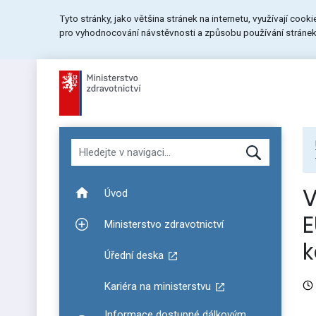
Přeskočit
Přeskočit
Přeskočit
Tyto stránky, jako většina stránek na internetu, využívají cook
na
na
na
pro vyhodnocování návstěvnosti a způsobu používání stránek.
menu
obsah
patičku
stránky
Hledat v navigaci
V
Úvod
E
Ministerstvo zdravotnictví
Zobrazit podmenu pro Ministerstvo zdravotnictví
k
Úřední deska
Kariéra na ministerstvu
Informace dostupné dálkovým