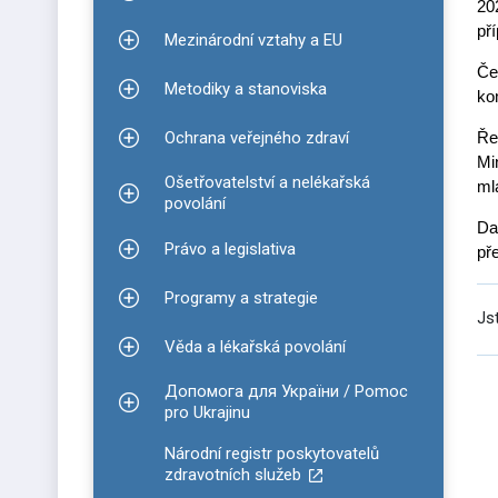
Zobrazit podmenu pro Informace ke covidu-19
20
př
Mezinárodní vztahy a EU
Zobrazit podmenu pro Mezinárodní vztahy a EU
Če
Metodiky a stanoviska
ko
Zobrazit podmenu pro Metodiky a stanoviska
Ochrana veřejného zdraví
Ře
Zobrazit podmenu pro Ochrana veřejného zdraví
Mi
Ošetřovatelství a nelékařská
ml
Zobrazit podmenu pro Ošetřovatelství a nelékařsk
povolání
Da
Právo a legislativa
př
Zobrazit podmenu pro Právo a legislativa
Programy a strategie
Zobrazit podmenu pro Programy a strategie
Js
Věda a lékařská povolání
Zobrazit podmenu pro Věda a lékařská povolání
Допомога для України / Pomoc
Zobrazit podmenu pro Допомога для України / P
pro Ukrajinu
Národní registr poskytovatelů
zdravotních služeb