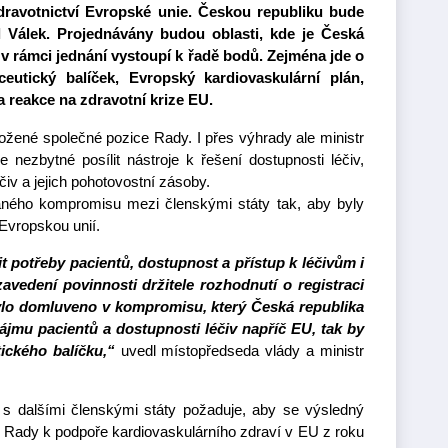
dravotnictví Evropské unie. Českou republiku bude
il Válek. Projednávány budou oblasti, kde je Česká
v rámci jednání vystoupí k řadě bodů. Zejména jde o
ceutický balíček, Evropský kardiovaskulární plán,
a reakce na zdravotní krize EU.
ožené společné pozice Rady. I přes výhrady ale ministr
e nezbytné posílit nástroje k řešení dostupnosti léčiv,
iv a jejich pohotovostní zásoby.
aného kompromisu mezi členskými státy tak, aby byly
 Evropskou unií.
t potřeby pacientů, dostupnost a přístup k léčivům i
avedení povinnosti držitele rozhodnutí o registraci
bylo domluveno v kompromisu, který Česká republika
jmu pacientů a dostupnosti léčiv napříč EU, tak by
tického balíčku,“
uvedl místopředseda vlády a ministr
 s dalšími členskými státy požaduje, aby se výsledný
ů Rady k podpoře kardiovaskulárního zdraví v EU z roku