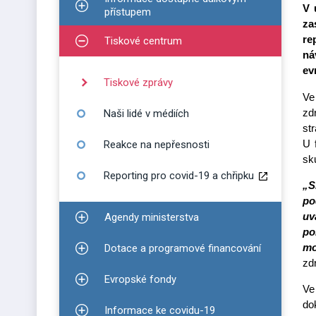
V 
Zobrazit podmenu pro Informace dostupné dálko
přístupem
za
re
Tiskové centrum
Zobrazit podmenu pro Tiskové centrum
ná
ev
Tiskové zprávy
Ve
zd
Naši lidé v médiích
st
U 
Reakce na nepřesnosti
sk
Reporting pro covid-19 a chřipku
„S
po
uv
Agendy ministerstva
Zobrazit podmenu pro Agendy ministerstva
po
mo
Dotace a programové financování
Zobrazit podmenu pro Dotace a programové finan
zd
Evropské fondy
Zobrazit podmenu pro Evropské fondy
Ve
do
Informace ke covidu-19