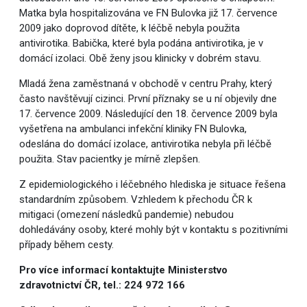
Matka byla hospitalizována ve FN Bulovka již 17. července
2009 jako doprovod dítěte, k léčbě nebyla použita
antivirotika. Babička, které byla podána antivirotika, je v
domácí izolaci. Obě ženy jsou klinicky v dobrém stavu.
Mladá žena zaměstnaná v obchodě v centru Prahy, který
často navštěvují cizinci. První příznaky se u ní objevily dne
17. července 2009. Následující den 18. července 2009 byla
vyšetřena na ambulanci infekční kliniky FN Bulovka,
odeslána do domácí izolace, antivirotika nebyla při léčbě
použita. Stav pacientky je mírně zlepšen.
Z epidemiologického i léčebného hlediska je situace řešena
standardním způsobem. Vzhledem k přechodu ČR k
mitigaci (omezení následků pandemie) nebudou
dohledávány osoby, které mohly být v kontaktu s pozitivními
případy během cesty.
Pro více informací kontaktujte Ministerstvo
zdravotnictví ČR, tel.: 224 972 166