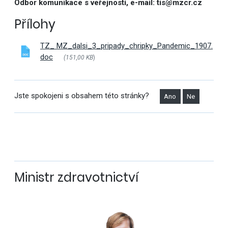
Odbor komunikace s veřejností, e-mail: tis@mzcr.cz
Přílohy
TZ_ MZ_dalsi_3_pripady_chripky_Pandemic_1907.
doc
(151,00 KB
)
Jste spokojeni s obsahem této stránky?
Ano
Ne
Ministr zdravotnictví