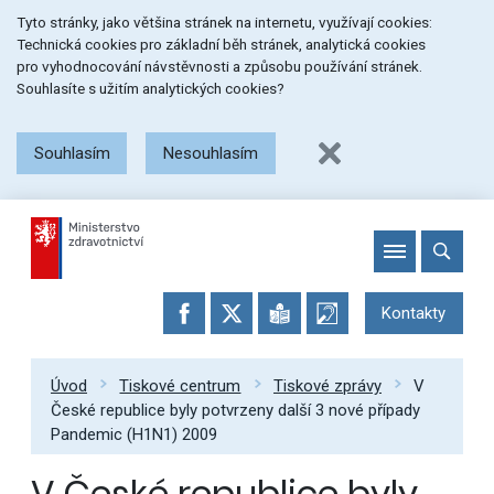
Přeskočit
Přeskočit
Přeskočit
Tyto stránky, jako většina stránek na internetu, využívají cookies:
na
na
na
Technická cookies pro základní běh stránek, analytická cookies
menu
obsah
patičku
pro vyhodnocování návstěvnosti a způsobu používání stránek.
stránky
Souhlasíte s užitím analytických cookies?
Souhlasím
Nesouhlasím
Kontakty
Úvod
Tiskové centrum
Tiskové zprávy
V
České republice byly potvrzeny další 3 nové případy
Pandemic (H1N1) 2009
V České republice byly