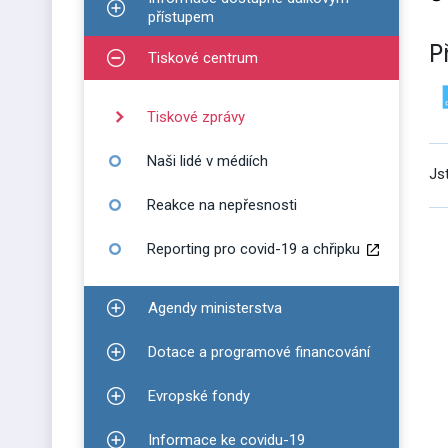
Zobrazit podmenu pro Informace dostupné dálko
přístupem
P
Tiskové centrum
Zobrazit podmenu pro Tiskové centrum
Tiskové zprávy
Naši lidé v médiích
Js
Reakce na nepřesnosti
Reporting pro covid-19 a chřipku
Agendy ministerstva
Zobrazit podmenu pro Agendy ministerstva
Dotace a programové financování
Zobrazit podmenu pro Dotace a programové finan
Evropské fondy
Zobrazit podmenu pro Evropské fondy
Informace ke covidu-19