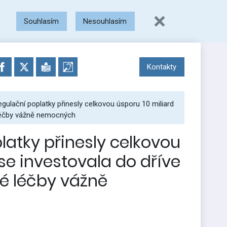
Souhlasím
Nesouhlasím
Kontakty
gulační poplatky přinesly celkovou úsporu 10 miliard
 léčby vážně nemocných
latky přinesly celkovou
 se investovala do dříve
é léčby vážně