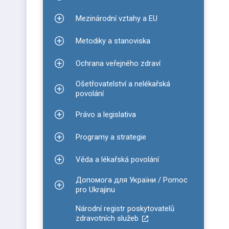
Zobrazit podmenu pro Informace ke covidu-19
Mezinárodní vztahy a EU
Zobrazit podmenu pro Mezinárodní vztahy a EU
Metodiky a stanoviska
Zobrazit podmenu pro Metodiky a stanoviska
Ochrana veřejného zdraví
Zobrazit podmenu pro Ochrana veřejného zdraví
Ošetřovatelství a nelékařská
Zobrazit podmenu pro Ošetřovatelství a nelékařsk
povolání
Právo a legislativa
Zobrazit podmenu pro Právo a legislativa
Programy a strategie
Zobrazit podmenu pro Programy a strategie
Věda a lékařská povolání
Zobrazit podmenu pro Věda a lékařská povolání
Допомога для України / Pomoc
Zobrazit podmenu pro Допомога для України / P
pro Ukrajinu
Národní registr poskytovatelů
zdravotních služeb