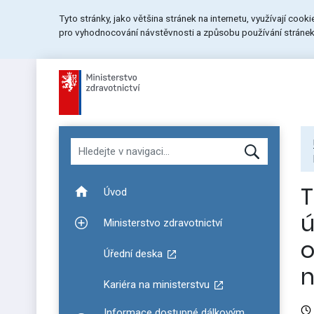
Přeskočit
Přeskočit
Přeskočit
Tyto stránky, jako většina stránek na internetu, využívají cook
na
na
na
pro vyhodnocování návstěvnosti a způsobu používání stránek.
menu
obsah
patičku
stránky
Hledat v navigaci
T
Úvod
ú
Ministerstvo zdravotnictví
Zobrazit podmenu pro Ministerstvo zdravotnictví
o
Úřední deska
Kariéra na ministerstvu
Informace dostupné dálkovým