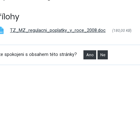
vým přístupem
řílohy
TZ_MZ_regulacni_poplatky_v_roce_2008.doc
(180,00 KB
)
te spokojeni s obsahem této stránky?
Ano
Ne
cování