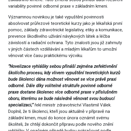
variability povinné odborné praxe v základním kmeni.
Významnou novinkou je také vypuštění povinnosti
absolvovat průřezové teoretické kurzy jako je lékařská první
pomoc, základy zdravotnické legislativy, etiky a komunikace,
prevence škodlivého užívání návykových látek a léčba
závislostí a radiační ochrana. Tyto znalosti jsou již zahrnuty
v jiných částech vzdělávání a mladým lékařům to umožní
věnovat více času praktickému výcviku.
“Novelizace vyhlášky sebou přináší zejména zefektivnění
školícího procesu, kdy vlivem vypuštění teoretických kurzů
bude školenci dána možnost věnovat se více právě praxi
odborné. Dále díky volitelné struktuře povinné odborné
praxe dostane školenec více odborné praxe v příslušném
oboru, kterému se bude následně věnovat svou budoucí
specializaci,”
řekl ministr zdravotnictví Vlastimil Válek.
Doplnil, že ti školenci, kteří jsou aktuálně v přípravě na
základní kmen, musí do konce února oznámit svému
školiteli, že chtějí dokončit přípravu podle nového znění
vyhlášky. V opačném případě budou pokračovat podle