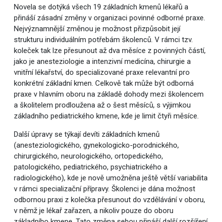
Novela se dotýká všech 19 základních kmenů lékařů a
přináší zásadní změny v organizaci povinné odborné praxe.
Nejvýznamnější změnou je možnost přizpůsobit její
strukturu individuálním potřebám školenců. V rámci tzv.
koleček tak lze přesunout až dva měsíce z povinných částí,
jako je anesteziologie a intenzivní medicína, chirurgie a
vnitřní lékařství, do specializované praxe relevantní pro
konkrétní základní kmen. Celkově tak může být odborná
praxe v hlavním oboru na základě dohody mezi školencem
a školitelem prodloužena až o šest měsíců, s výjimkou
základního pediatrického kmene, kde je limit čtyři měsíce.
Další úpravy se týkají devíti základních kmenů
(anesteziologického, gynekologicko-porodnického,
chirurgického, neurologického, ortopedického,
patologického, pediatrického, psychiatrického a
radiologického), kde je nově umožněna ještě větší variabilita
v rámci specializační přípravy. Školenci je dána možnost
odbornou praxi z kolečka přesunout do vzdělávání v oboru,
v němž je lékař zařazen, a nikoliv pouze do oboru
základního kmene. Tato změna sebou přináší další rozšíření