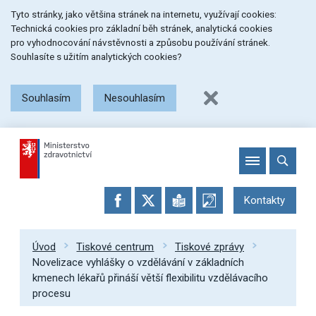
Přeskočit
Přeskočit
Přeskočit
Tyto stránky, jako většina stránek na internetu, využívají cookies:
na
na
na
Technická cookies pro základní běh stránek, analytická cookies
menu
obsah
patičku
pro vyhodnocování návstěvnosti a způsobu používání stránek.
stránky
Souhlasíte s užitím analytických cookies?
Souhlasím
Nesouhlasím
Kontakty
Úvod
Tiskové centrum
Tiskové zprávy
Novelizace vyhlášky o vzdělávání v základních
kmenech lékařů přináší větší flexibilitu vzdělávacího
procesu