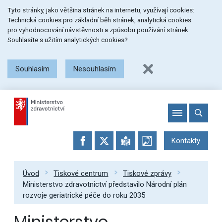
Přeskočit
Přeskočit
Přeskočit
Tyto stránky, jako většina stránek na internetu, využívají cookies:
na
na
na
Technická cookies pro základní běh stránek, analytická cookies
menu
obsah
patičku
pro vyhodnocování návstěvnosti a způsobu používání stránek.
stránky
Souhlasíte s užitím analytických cookies?
Souhlasím
Nesouhlasím
Kontakty
Úvod
Tiskové centrum
Tiskové zprávy
Ministerstvo zdravotnictví představilo Národní plán
rozvoje geriatrické péče do roku 2035
Ministerstvo