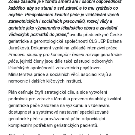
Zcela zásadní je v tomto směru ale i osobní odpovědnost
každého, aby se staral o své zdraví, a to mu vydrželo co
nejdéle. Předpokladem kvalitní péče je vzdělávání všech
zdravotnických i sociálních pracovníků, rozvoj vědy a
geriatrie jako významného lékařského oboru a zavádění
vědeckých poznatků do praxe,“
uvedla předsedkyně České
geriatrické a gerontologické společnosti ČLS JEP Božena
Jurašková. Dokument vznikl na základě intenzivní práce
Pracovní skupiny pro koncepční řešení rozvoje geriatrické
péče
, jejímiž členy jsou dále také zástupci odborných
lékařských společností, zdravotních pojišťoven,
Ministerstva práce a sociálních věcí, asociací krajů a
nemocnic i dalších klíčových institucí.
Plán definuje čtyři strategické cíle, a sice vytvoření
podmínek pro zdravé stárnutí a prevenci disability, kvalitní
geriatrická péče založená na výzkumu a vzdělávání,
dostupnost a systémové nastavení specializované
geriatrické péče a provázanost péče odpovídající
komplexním potřebám geriatrických pacientů.