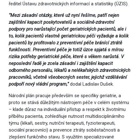
ředitel Ústavu zdravotnických informací a statistiky (ÚZIS).
“Mezi zásadní otázky, které už nyní řešíme, patří nejen
zajištění kapacit poskytovatelů a sociálně-zdravotní
podpory pro narůstající počet geriatrických pacientů, ale i
to, kolik pacientů vlastně geriatrickou péči vyžaduje a kolik
pacientů by profitovalo z preventivní péče bránící ztrátě
funkčnosti. Preventivní péče je totiž úzce spjatá s mírou
rizika potřeby geriatrické péče, které s věkem narůstá. V
neposlední řadě je zcela zásadní i zajištění kapacit
odborného personálu, lékařů a nelékařských zdravotnických
pracovníků, včetně všeobecných sester, jejichž vzdělávání
podpoří nový vládní program,”
dodal Ladislav Dušek.
Národní plán pracuje především se specifiky geriatrie, a
proto se stává důležitým nástrojem péče v celém systému
– klade důraz na individuální přístup a respekt k životnímu
příběhu pacienta, zohledňuje nutnost multidisciplinárního
týmu (lékaři, sestry, nutriční terapeuti, fyzioterapeuti,
sociální pracovníci) a prevence ztráty soběstačnosti a
zlepšení funkčního stavu. S využitím specializované