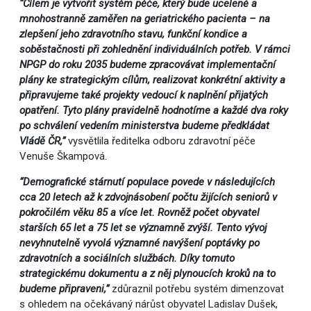
“Cílem je vytvořit systém péče, který bude uceleně a
mnohostranně zaměřen na geriatrického pacienta – na
zlepšení jeho zdravotního stavu, funkční kondice a
soběstačnosti při zohlednění individuálních potřeb. V rámci
NPGP do roku 2035 budeme zpracovávat implementační
plány ke strategickým cílům, realizovat konkrétní aktivity a
připravujeme také projekty vedoucí k naplnění přijatých
opatření. Tyto plány pravidelně hodnotíme a každé dva roky
po schválení vedením ministerstva budeme předkládat
Vládě ČR,”
vysvětlila ředitelka odboru zdravotní péče
Venuše Škampová.
“Demografické stárnutí populace povede v následujících
cca 20 letech až k zdvojnásobení počtu žijících seniorů v
pokročilém věku 85 a více let. Rovněž počet obyvatel
starších 65 let a 75 let se významně zvýší. Tento vývoj
nevyhnutelně vyvolá významné navýšení poptávky po
zdravotních a sociálních službách. Díky tomuto
strategickému dokumentu a z něj plynoucích kroků na to
budeme připraveni,”
zdůraznil potřebu systém dimenzovat
s ohledem na očekávaný nárůst obyvatel Ladislav Dušek,