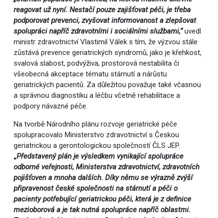
reagovat už nyní. Nestačí pouze zajišťovat péči, je třeba
podporovat prevenci, zvyšovat informovanost a zlepšovat
spolupráci napříč zdravotními i sociálními službami,“
uvedl
ministr zdravotnictví Vlastimil Válek s tím, že výzvou stále
zůstává prevence geriatrických syndromů, jako je křehkost,
svalová slabost, podvýživa, prostorová nestabilita či
všeobecná akceptace tématu stárnutí a nárůstu
geriatrických pacientů. Za důležitou považuje také včasnou
a správnou diagnostiku a léčbu včetně rehabilitace a
podpory návazné péče.
Na tvorbě Národního plánu rozvoje geriatrické péče
spolupracovalo Ministerstvo zdravotnictví s Českou
geriatrickou a gerontologickou společností ČLS JEP.
„
Představený plán je výsledkem vynikající spolupráce
odborné veřejnosti, Ministerstva zdravotnictví, zdravotních
pojišťoven a mnoha dalších. Díky němu se výrazně zvýší
připravenost české společnosti na stárnutí a péči o
pacienty potřebující geriatrickou péči, která je z definice
mezioborová a je tak nutná spolupráce napříč oblastmi.