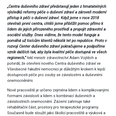
„Centra duševního zdraví představují jeden z hmatatelných
výsledků reformy péče o duševní zdraví a zároveň moderní
přístup k péči o duševní zdraví. Když jsme v roce 2018
otevírali první centra, chtěli jsme přiblížit pomoc přímo k
lidem do jejich přirozeného prostředí a propojit zdravotní a
sociální služby. Dnes vidíme, že tento model funguje a
pomáhá už tisícům klientů několik let po republice. Proto v
rozvoji Center duševního zdraví pokračujeme a podpoříme
vznik dalších tak, aby byla kvalitní péče dostupná ve všech
regionech,“
řekl ministr zdravotnictví Adam Vojtěch a
potvrdil, že otevření nového Centra duševního zdraví ve
Všeobecné fakultní nemocnici je důležitým krokem k lepší
dostupnosti péče pro osoby se závislostmi a duševními
onemocněními.
Nové pracoviště je určeno zejména lidem s komplikovanými
formami závislostí a lidem s kombinací duševních a
závislostních onemocnění. Zázemí zahrnuje také
rehabilitační část, prostory pro terapeutické programy.
Současně bude sloužit jako školící pracoviště a výuková a