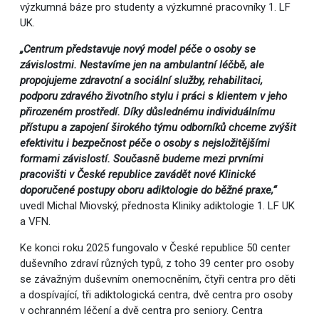
výzkumná báze pro studenty a výzkumné pracovníky 1. LF
UK.
„Centrum představuje nový model péče o osoby se
závislostmi. Nestavíme jen na ambulantní léčbě, ale
propojujeme zdravotní a sociální služby, rehabilitaci,
podporu zdravého životního stylu i práci s klientem v jeho
přirozeném prostředí. Díky důslednému individuálnímu
přístupu a zapojení širokého týmu odborníků chceme zvýšit
efektivitu i bezpečnost péče o osoby s nejsložitějšími
formami závislostí. Současně budeme mezi prvními
pracovišti v České republice zavádět nové Klinické
doporučené postupy oboru adiktologie do běžné praxe,“
uvedl Michal Miovský, přednosta Kliniky adiktologie 1. LF UK
a VFN.
Ke konci roku 2025 fungovalo v České republice 50 center
duševního zdraví různých typů, z toho 39 center pro osoby
se závažným duševním onemocněním, čtyři centra pro děti
a dospívající, tři adiktologická centra, dvě centra pro osoby
v ochranném léčení a dvě centra pro seniory. Centra