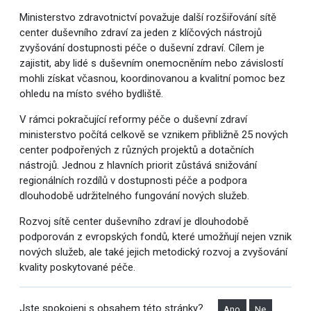
Ministerstvo zdravotnictví považuje další rozšiřování sítě
center duševního zdraví za jeden z klíčových nástrojů
zvyšování dostupnosti péče o duševní zdraví. Cílem je
zajistit, aby lidé s duševním onemocněním nebo závislostí
mohli získat včasnou, koordinovanou a kvalitní pomoc bez
ohledu na místo svého bydliště.
V rámci pokračující reformy péče o duševní zdraví
ministerstvo počítá celkově se vznikem přibližně 25 nových
center podpořených z různých projektů a dotačních
nástrojů. Jednou z hlavních priorit zůstává snižování
regionálních rozdílů v dostupnosti péče a podpora
dlouhodobě udržitelného fungování nových služeb.
Rozvoj sítě center duševního zdraví je dlouhodobě
podporován z evropských fondů, které umožňují nejen vznik
nových služeb, ale také jejich metodický rozvoj a zvyšování
kvality poskytované péče.
Jste spokojeni s obsahem této stránky?
Ano
Ne