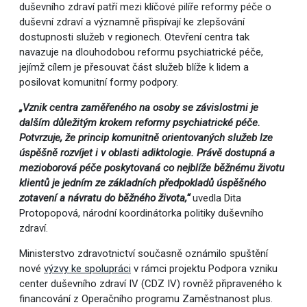
duševního zdraví patří mezi klíčové pilíře reformy péče o
duševní zdraví a významně přispívají ke zlepšování
dostupnosti služeb v regionech. Otevření centra tak
navazuje na dlouhodobou reformu psychiatrické péče,
jejímž cílem je přesouvat část služeb blíže k lidem a
posilovat komunitní formy podpory.
„Vznik centra zaměřeného na osoby se závislostmi je
dalším důležitým krokem reformy psychiatrické péče.
Potvrzuje, že princip komunitně orientovaných služeb lze
úspěšně rozvíjet i v oblasti adiktologie. Právě dostupná a
mezioborová péče poskytovaná co nejblíže běžnému životu
klientů je jedním ze základních předpokladů úspěšného
zotavení a návratu do běžného života,“
uvedla Dita
Protopopová, národní koordinátorka politiky duševního
zdraví.
Ministerstvo zdravotnictví současně oznámilo spuštění
nové
výzvy ke spolupráci
v rámci projektu Podpora vzniku
center duševního zdraví IV (CDZ IV) rovněž připraveného k
financování z Operačního programu Zaměstnanost plus.