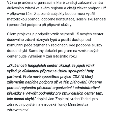
Výzva je určena organizacím, které zvažují založení centra
duševního zdraví ve svém regionu a chtějí získat podporu již
v přípravné fázi. Zapojené subjekty budou moci využít
metodickou pomoc, odborné konzultace, sdílení zkušeností
i personální podporu při přípravě služby.
Cílem projektu je podpořit vznik nejméně 15 nových center
duševního zdraví různých typů a posílit dostupnost
komunitní péče zejména v regionech, kde podobné služby
dosud chybí. Samotný dotační program na vznik nových
center bude vyhlášen v září letošního roku.
„Zkušenosti fungujících center ukazují, že jejich vznik
vyžaduje důkladnou přípravu a úzkou spolupráci řady
partnerů. Proto nově spouštíme projekt CDZ IV, který
zájemcům nabídne podporu už ve fázi plánování. Chceme
pomoci regionům překonat organizační i administrativní
překážky a vytvořit podmínky pro vznik dalších center tam,
kde dosud chybí,“
doplnil Jan Zapletal, vrchní ředitel pro
zdravotní pojištění a evropské fondy Ministerstva
zdravotnictví.