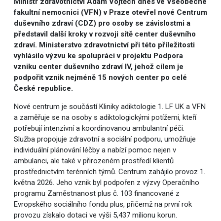
Ministr zdravotnictví Adam Vojtěch dnes ve Všeobecné
fakultní nemocnici (VFN) v Praze otevřel nové Centrum
duševního zdraví (CDZ) pro osoby se závislostmi a
představil další kroky v rozvoji sítě center duševního
zdraví. Ministerstvo zdravotnictví při této příležitosti
vyhlásilo výzvu ke spolupráci v projektu Podpora
vzniku center duševního zdraví IV, jehož cílem je
podpořit vznik nejméně 15 nových center po celé
České republice.
Nové centrum je součástí Kliniky adiktologie 1. LF UK a VFN
a zaměřuje se na osoby s adiktologickými potížemi, kteří
potřebují intenzivní a koordinovanou ambulantní péči.
Služba propojuje zdravotní a sociální podporu, umožňuje
individuální plánování léčby a nabízí pomoc nejen v
ambulanci, ale také v přirozeném prostředí klientů
prostřednictvím terénních týmů. Centrum zahájilo provoz 1.
května 2026. Jeho vznik byl podpořen z výzvy Operačního
programu Zaměstnanost plus č. 103 financované z
Evropského sociálního fondu plus, přičemž na první rok
provozu získalo dotaci ve výši 5,437 milionu korun.