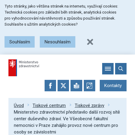
Přeskočit
Přeskočit
Přeskočit
Tyto stránky, jako většina stránek na internetu, využívají cookies:
na
na
na
Technická cookies pro základní běh stránek, analytická cookies
menu
obsah
patičku
pro vyhodnocování návstěvnosti a způsobu používání stránek.
stránky
Souhlasíte s užitím analytických cookies?
Souhlasím
Nesouhlasím
Kontakty
Úvod
Tiskové centrum
Tiskové zprávy
Ministerstvo zdravotnictví představilo další rozvoj sítě
center duševního zdraví. Ve Všeobecné fakultní
nemocnici v Praze zahájilo provoz nové centrum pro
osoby se závislostmi