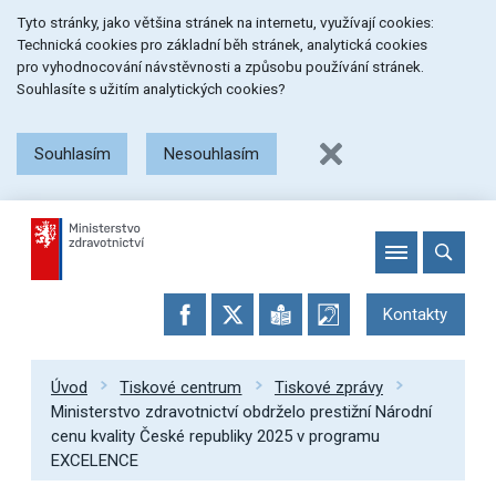
Přeskočit
Přeskočit
Přeskočit
Tyto stránky, jako většina stránek na internetu, využívají cookies:
na
na
na
Technická cookies pro základní běh stránek, analytická cookies
menu
obsah
patičku
pro vyhodnocování návstěvnosti a způsobu používání stránek.
stránky
Souhlasíte s užitím analytických cookies?
Souhlasím
Nesouhlasím
Kontakty
Úvod
Tiskové centrum
Tiskové zprávy
Ministerstvo zdravotnictví obdrželo prestižní Národní
cenu kvality České republiky 2025 v programu
EXCELENCE