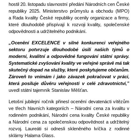
hostil 20. listopadu slavnostní předání Národních cen České
republiky 2025. Ministerstvo průmyslu a obchodu (MPO)
a Rada kvality České republiky ocenily organizace a firmy,
které dlouhodobě přispívají k rozvoji kvality, společenské
odpovědnosti a udržitelného podnikání.
„Ocenění EXCELENCE v silné konkurenci veřejného
sektoru potvrzuje dlouhodobé úsilí našich týmů o
moderní, kvalitní a odpovědné fungování státní správy.
Systematické zvyšování kvality ve veřejné správě má tak
skutečný dopad na služby, které poskytujeme občanům.
Zároveň to vnímám i jako závazek pokračovat v práci,
která posiluje důvěru veřejnosti v celé zdravotnictví,”
uvedl státní tajemník Stanislav Měšťan.
Letošní jubilejní ročník přinesl ocenění devatenácti vítězům
ve třech hlavních kategoriích – Národní cena za kvalitu v
rodinném podnikání, Národní cena kvality České republiky
a Národní cena za společenskou odpovědnost a udržitelný
rozvoj. Laureáti si odnesli skleněného lvíčka z rodinné
sklárny Halama Glass.