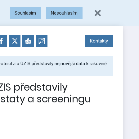
Souhlasím
Nesouhlasím
Kontakty
otnictví a ÚZIS představily nejnovější data k rakovině
ZIS představily
ostaty a screeningu