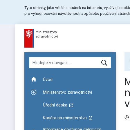
Přeskočit
Přeskočit
Přeskočit
Tyto stránky, jako většina stránek na internetu, využívají cook
na
na
na
pro vyhodnocování návstěvnosti a způsobu používání stránek.
menu
obsah
patičku
stránky
Hledat v navigaci
M
Úvod
n
Ministerstvo zdravotnictví
Zobrazit podmenu pro Ministerstvo zdravotnictví
v
Úřední deska
Kariéra na ministerstvu
Informace dostupné dálkovým