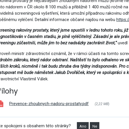
kovina prostaty je nejčastějším zhoubným nádorem mužů (kromě n
mto nádorem v ČR okolo 8 100 mužů a přibližně 1 400 mužů ročně na r
avidelná screeningová vyšetření, která umožní případnou rakovinu odh
pěšnému vyléčení. Detailní informace občané najdou na webu
https:
creening rakoviny prostaty, který jsme spustili v lednu tohoto roku, j
agnostikován v časném stadiu, je plně vyléčitelný. Zásadní je ale prá
reeningu zúčastnili, může jim to bez nadsázky zachránit život,“
uvedl 
á povolání
roveň ministr zdravotnictví oznámil, že v rámci účasti na tomto scre
drobím zákroku, který nádor odstraní. Naštěstí to bylo odhaleno ve s
lších kroků, nicméně i tak budu zhruba dva týdny indisponován. Pro c
stupovat mě bude náměstek Jakub Dvořáček, který ve spolupráci s k
avotnictví Vlastimil Válek.
řílohy
Prevence-zhoubnych-nadoru-prostaty.pdf
(2,22 MB
)
omoc pro Ukrajinu
te spokojeni s obsahem této stránky?
Ano
Ne