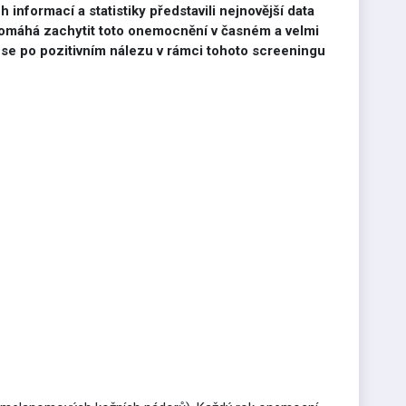
h informací a statistiky představili nejnovější data
pomáhá zachytit toto onemocnění v časném a velmi
e se po pozitivním nálezu v rámci tohoto screeningu