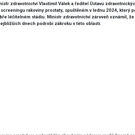
nistr zdravotnictví Vlastimil Válek a ředitel Ústavu zdravotnickýc
vým přístupem
 screeningu rakoviny prostaty, spuštěném v lednu 2024, který 
bře léčitelném stádiu. Ministr zdravotnictví zároveň oznámil, ž
nejbližších dnech podrobí zákroku v této oblasti.
cování