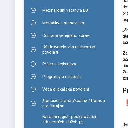
Zobrazit podmenu pro Informace ke covidu-19
Ra
tí
Mezinárodní vztahy a EU
Zobrazit podmenu pro Mezinárodní vztahy a EU
pr
ús
Metodiky a stanoviska
Zobrazit podmenu pro Metodiky a stanoviska
„S
Ochrana veřejného zdraví
di
Zobrazit podmenu pro Ochrana veřejného zdraví
sc
Ošetřovatelství a nelékařská
Zobrazit podmenu pro Ošetřovatelství a nelékařsk
povolání
Zá
po
Právo a legislativa
da
Zobrazit podmenu pro Právo a legislativa
Za
Programy a strategie
zdr
Zobrazit podmenu pro Programy a strategie
P
Věda a lékařská povolání
Zobrazit podmenu pro Věda a lékařská povolání
Допомога для України / Pomoc
Zobrazit podmenu pro Допомога для України / P
pro Ukrajinu
Národní registr poskytovatelů
zdravotních služeb
Js