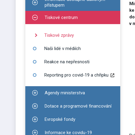
Mi
Zobrazit podmenu pro Informace dostupné dálko
přístupem
ke
do
Tiskové centrum
Zobrazit podmenu pro Tiskové centrum
v 
Tiskové zprávy
Naši lidé v médiích
Reakce na nepřesnosti
Reporting pro covid-19 a chřipku
Agendy ministerstva
Zobrazit podmenu pro Agendy ministerstva
Dotace a programové financování
Zobrazit podmenu pro Dotace a programové finan
Evropské fondy
Zobrazit podmenu pro Evropské fondy
Informace ke covidu-19