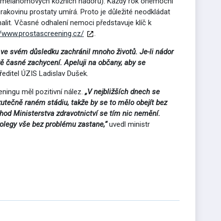
emelanomových kožních nádorů). Každý rok onemocní
akovinu prostaty umírá. Proto je důležité neodkládat
alit. Včasné odhalení nemoci představuje klíč k
//www.prostascreening.cz/
.
iž ve svém důsledku zachránil mnoho životů. Je-li nádor
vě časné zachycení. Apeluji na občany, aby se
ředitel ÚZIS Ladislav Dušek.
eningu měl pozitivní nález.
„V nejbližších dnech se
kutečně raném stádiu, takže by se to mělo obejít bez
hod Ministerstva zdravotnictví se tím nic nemění.
olegy vše bez problému zastane,“
uvedl ministr