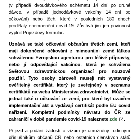
(v případě dvoudávkového schématu 14 dní po druhé
dávce, v případě jednodávkové vakcíny 14 dní po
očkování) nebo těch, které v posledních 180 dnech
prodělaly onemocnění covid-19. Zůstává jim jen povinnost
vyplnit Příjezdový formulář.
Uznává se také očkování občanům třetích zemí, kteří
mají dokončené očkování z mimounijní země látkou
schválenou Evropskou agenturou pro léčivé přípravky,
nebo jí odpovídající vakcínou, která je schválena
Světovou zdravotnickou organizací pro nouzové
použití. Tyto osoby zároveň musejí mít vystavený
ověřitelný certifikát, který je zveřejněný v seznamu
certifikátů na webu Ministerstva zdravotnictví. Může se
jednat také o očkování ze zemí, pro které byl uzavřen
implementační akt a vydávají certifikát podle EU covid
nařízení. Kompletní podmínky návratu do ČR ze
zahraničí v době pandemie covid-19 naleznete
zde
.
Příjezd a podání žádosti o vízum je umožněný rodinným
příslušníkům občanů ČR nebo ostatních členských států