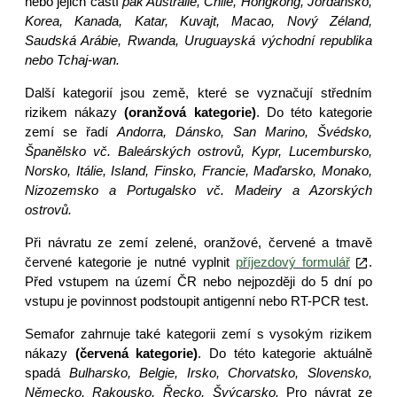
nebo jejich částí
pak Austrálie, Chile, Hongkong, Jordánsko,
Korea, Kanada, Katar, Kuvajt, Macao, Nový Zéland,
Saudská Arábie, Rwanda, Uruguayská východní republika
nebo Tchaj-wan.
Další kategorií jsou země, které se vyznačují středním
rizikem nákazy
(oranžová kategorie)
. Do této kategorie
zemí se řadí
Andorra, Dánsko, San Marino, Švédsko,
Španělsko vč. Baleárských ostrovů, Kypr, Lucembursko,
Norsko, Itálie, Island, Finsko, Francie, Maďarsko, Monako,
Nizozemsko a Portugalsko vč. Madeiry a Azorských
ostrovů.
Při návratu ze zemí zelené, oranžové, červené a tmavě
červené kategorie je nutné vyplnit
příjezdový formulář
.
Před vstupem na území ČR nebo nejpozději do 5 dní po
vstupu je povinnost podstoupit antigenní nebo RT-PCR test.
Semafor zahrnuje také kategorii zemí s vysokým rizikem
nákazy
(červená kategorie)
. Do této kategorie aktuálně
spadá
Bulharsko, Belgie, Irsko, Chorvatsko, Slovensko,
Německo, Rakousko, Řecko, Švýcarsko.
Pro návrat ze