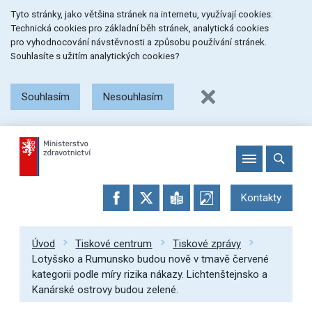
Přeskočit
Přeskočit
Přeskočit
Tyto stránky, jako většina stránek na internetu, využívají cookies:
na
na
na
Technická cookies pro základní běh stránek, analytická cookies
menu
obsah
patičku
pro vyhodnocování návstěvnosti a způsobu používání stránek.
stránky
Souhlasíte s užitím analytických cookies?
Souhlasím
Nesouhlasím
Kontakty
Úvod
Tiskové centrum
Tiskové zprávy
Lotyšsko a Rumunsko budou nově v tmavě červené
kategorii podle míry rizika nákazy. Lichtenštejnsko a
Kanárské ostrovy budou zelené.