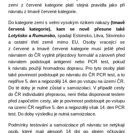
zemí z červené kategorie platí stejná pravidla jako při
návratu z tmavě červené kategorie.
Do kategorie zemí s velmi vysokým rizikem nákazy
(tmavě
červená kategorie), kam se nově přesune také
Lotyšsko
a
Rumunsko,
spadají
Estonsko,
Litva, Slovinsko
a ostatní třetí země mimo EU. Osoby vracející se
z červené a tmavě červené kategorie musí ještě před
návratem do ČR vyplnit příjezdový formulář a zároveň před
návratem podstoupit antigenní nebo PCR test, pokud
k návratu použijí hromadnou dopravu. Pro tyto osoby platí
také povinnost podstoupit po návratu do ČR PCR test, a to
nejdříve 5. den a nejpozději 14. den po vstupu na území ČR.
Do té doby je nutné zůstat v samoizolaci. V případě cesty
do ČR individuální přepravou, není třeba disponovat testem
před započetím cesty, ale je povinnost podstoupit po vstupu
na území ČR nejdříve 5. den a nejpozději však 14. den PCR
test. Do doby výsledku je nutná samoizolace.
Podmínky testování a samoizolace při návratu se netýkají
osob, které mají alespoň 14 dní po plném očkování