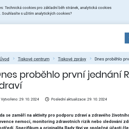
ies: Technická cookies pro základní běh stránek, analytická cookies
 Souhlasíte s užitím analytických cookies?
Úvod
Tiskové centrum
Tiskové zprávy
Dnes proběhlo prvn
nes proběhlo první jednání R
draví
Vytvořeno: 29. 10. 2024
Poslední aktualizace: 29. 10. 2024
da se zaměří na aktivity pro podporu zdraví a zdravého životní
evence nemocí, monitoring zdravotních rizik nebo sledování zdr
ostředí. Specifikum a originalita Rady tkví ve společné účasti čl