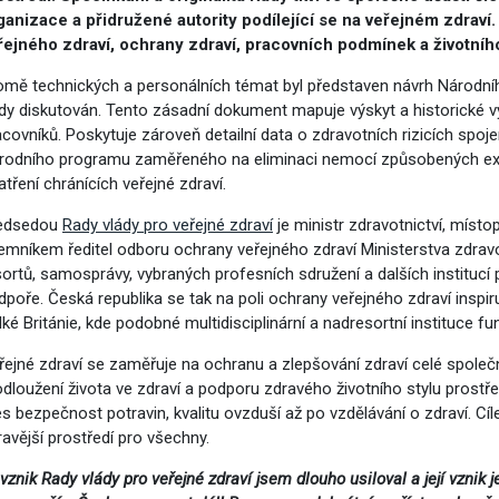
vým přístupem
ganizace a přidružené autority podílející se na veřejném zdraví
řejného zdraví, ochrany zdraví, pracovních podmínek a životního
omě technických a personálních témat byl představen návrh Národníh
dy diskutován. Tento zásadní dokument mapuje výskyt a historické vyu
acovníků. Poskytuje zároveň detailní data o zdravotních rizicích spo
rodního programu zaměřeného na eliminaci nemocí způsobených expoz
atření chránících veřejné zdraví.
edsedou
Rady vlády pro veřejné zdraví
je ministr zdravotnictví, místo
jemníkem ředitel odboru ochrany veřejného zdraví Ministerstva zdravot
sortů, samosprávy, vybraných profesních sdružení a dalších institucí 
dpoře. Česká republika se tak na poli ochrany veřejného zdraví insp
lké Británie, kde podobné multidisciplinární a nadresortní instituce f
řejné zdraví se zaměřuje na ochranu a zlepšování zdraví celé společno
odloužení života ve zdraví a podporu zdravého životního stylu prostř
cování
s bezpečnost potravin, kvalitu ovzduší až po vzdělávání o zdraví. Cílem 
ravější prostředí pro všechny.
vznik Rady vlády pro veřejné zdraví jsem dlouho usiloval a její vznik j