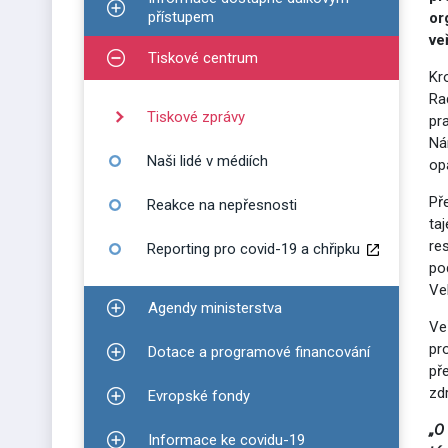
Zobrazit podmenu pro Informace dostupné dálko
přístupem
or
ve
Tiskové centrum
Zobrazit podmenu pro Tiskové centrum
Kr
Ra
Tiskové zprávy
pr
Ná
Naši lidé v médiích
op
Př
Reakce na nepřesnosti
ta
re
Reporting pro covid-19 a chřipku
po
Ve
Agendy ministerstva
Zobrazit podmenu pro Agendy ministerstva
Ve
pr
Dotace a programové financování
Zobrazit podmenu pro Dotace a programové finan
pře
zd
Evropské fondy
Zobrazit podmenu pro Evropské fondy
„O 
Informace ke covidu-19