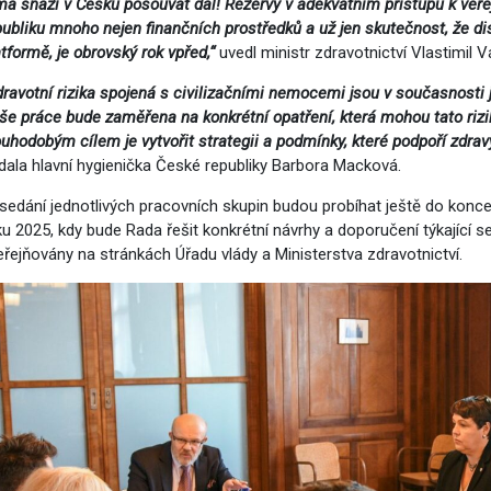
ma snaží v Česku posouvat dál! Rezervy v adekvátním přístupu k veře
publiku mnoho nejen finančních prostředků a už jen skutečnost, že d
atformě, je obrovský rok vpřed,“
uvedl ministr zdravotnictví Vlastimil V
dravotní rizika spojená s civilizačními nemocemi jsou v současnosti 
še práce bude zaměřena na konkrétní opatření, která mohou tato rizi
ouhodobým cílem je vytvořit strategii a podmínky, které podpoří zdravý 
dala hlavní hygienička České republiky Barbora Macková.
á povolání
sedání jednotlivých pracovních skupin budou probíhat ještě do konce r
ku 2025, kdy bude Rada řešit konkrétní návrhy a doporučení týkající s
eřejňovány na stránkách Úřadu vlády a Ministerstva zdravotnictví.
omoc pro Ukrajinu