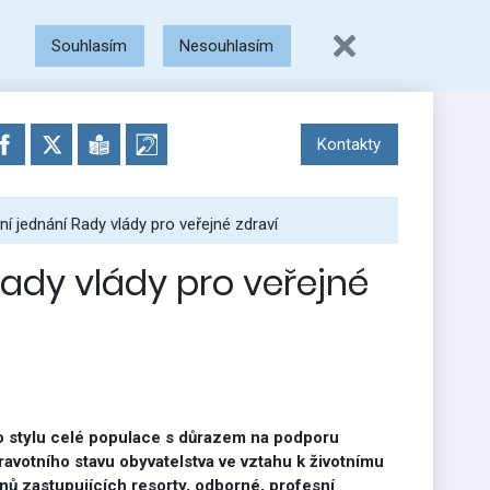
Souhlasím
Nesouhlasím
Kontakty
í jednání Rady vlády pro veřejné zdraví
ady vlády pro veřejné
ho stylu celé populace s důrazem na podporu
avotního stavu obyvatelstva ve vztahu k životnímu
enů zastupujících resorty, odborné, profesní