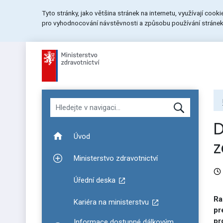
Přeskočit
Přeskočit
Přeskočit
Tyto stránky, jako většina stránek na internetu, využívají cook
na
na
na
pro vyhodnocování návstěvnosti a způsobu používání stránek.
menu
obsah
patičku
stránky
Hledat v navigaci
D
Úvod
z
Ministerstvo zdravotnictví
Zobrazit podmenu pro Ministerstvo zdravotnictví
Úřední deska
Ra
Kariéra na ministerstvu
pr
pr
Informace dostupné dálkovým