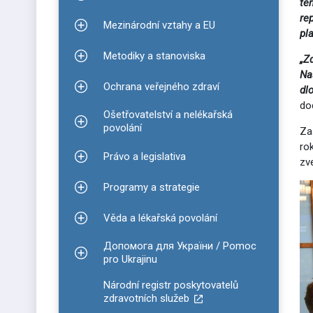
Zobrazit podmenu pro Informace ke covidu-19
té
re
Mezinárodní vztahy a EU
Zobrazit podmenu pro Mezinárodní vztahy a EU
pl
Metodiky a stanoviska
„Z
Zobrazit podmenu pro Metodiky a stanoviska
Na
Ochrana veřejného zdraví
dl
Zobrazit podmenu pro Ochrana veřejného zdraví
do
Ošetřovatelství a nelékařská
Zobrazit podmenu pro Ošetřovatelství a nelékařsk
povolání
Za
ro
Právo a legislativa
Zobrazit podmenu pro Právo a legislativa
zv
Programy a strategie
Zobrazit podmenu pro Programy a strategie
Věda a lékařská povolání
Zobrazit podmenu pro Věda a lékařská povolání
Допомога для України / Pomoc
Zobrazit podmenu pro Допомога для України / P
pro Ukrajinu
Národní registr poskytovatelů
zdravotních služeb