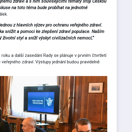
jnému zdraví a s ním souvisejícími tématy stojí Českou
iskuse na toto téma bude probíhat na jednotné
álek.
jednou z hlavních výzev pro ochranu veřejného zdraví.
ka snížit a pomoci ke zlepšení zdraví populace. Naším
životní styl a sníží výskyt civilizačních nemocí,“
oku a další zasedání Rady se plánuje v prvním čtvrtletí
e veřejného zdraví. Výstupy jednání budou pravidelně