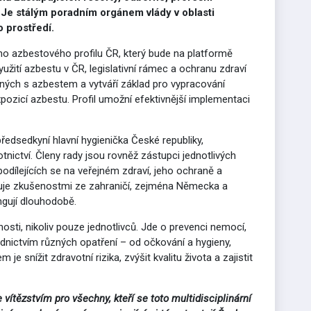
. Je stálým poradním orgánem vlády v oblasti
 prostředí.
o azbestového profilu ČR, který bude na platformě
žití azbestu v ČR, legislativní rámec a ochranu zdraví
jených s azbestem a vytváří základ pro vypracování
icí azbestu. Profil umožní efektivnější implementaci
předsedkyní hlavní hygienička České republiky,
nictví. Členy rady jsou rovněž zástupci jednotlivých
podílejících se na veřejném zdraví, jeho ochraně a
iruje zkušenostmi ze zahraničí, zejména Německa a
ungují dlouhodobě.
sti, nikoliv pouze jednotlivců. Jde o prevenci nemocí,
ednictvím různých opatření – od očkování a hygieny,
je snížit zdravotní rizika, zvýšit kvalitu života a zajistit
e vítězstvím pro všechny, kteří se toto multidisciplinární