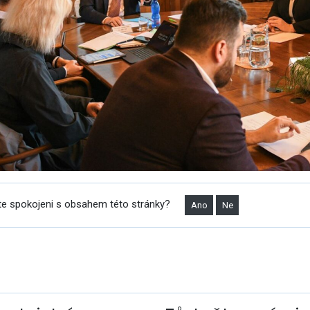
te spokojeni s obsahem této stránky?
Ano
Ne