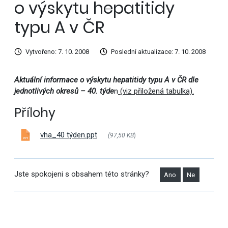
o výskytu hepatitidy
typu A v ČR
Vytvořeno: 7. 10. 2008
Poslední aktualizace: 7. 10. 2008
Aktuální informace o výskytu hepatitidy typu A v ČR dle
jednotlivých okresů – 40. týde
n
(viz přiložená tabulka).
Přílohy
vha_40 týden.ppt
(97,50 KB
)
Jste spokojeni s obsahem této stránky?
Ano
Ne