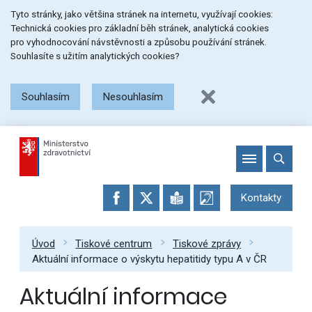
Přeskočit
Přeskočit
Přeskočit
Tyto stránky, jako většina stránek na internetu, využívají cookies:
na
na
na
Technická cookies pro základní běh stránek, analytická cookies
menu
obsah
patičku
pro vyhodnocování návstěvnosti a způsobu používání stránek.
stránky
Souhlasíte s užitím analytických cookies?
Souhlasím
Nesouhlasím
Kontakty
Úvod
Tiskové centrum
Tiskové zprávy
Aktuální informace o výskytu hepatitidy typu A v ČR
Aktuální informace