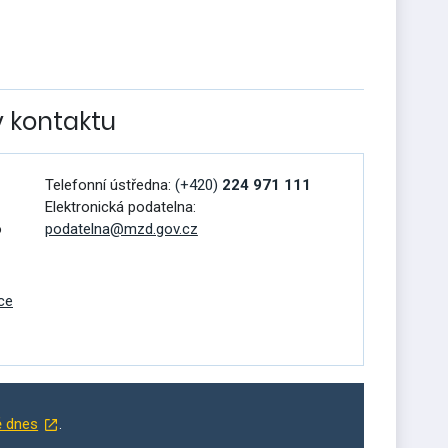
v kontaktu
Telefonní ústředna:
(+420)
224 971 111
Elektronická podatelna:
o
podatelna@mzd.gov.cz
ce
ě dnes
.