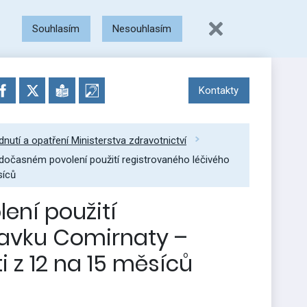
Souhlasím
Nesouhlasím
Kontakty
nutí a opatření Ministerstva zdravotnictví
dočasném povolení použití registrovaného léčivého
síců
ení použití
ravku Comirnaty –
i z 12 na 15 měsíců