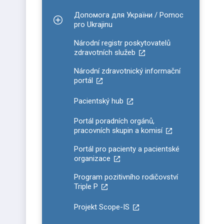
Допомога для України / Pomoc
Zobrazit podmenu pro Допомога для України / P
pro Ukrajinu
Národní registr poskytovatelů
zdravotních služeb
Národní zdravotnický informační
portál
Pacientský hub
Portál poradních orgánů,
pracovních skupin a komisí
Portál pro pacienty a pacientské
organizace
Program pozitivního rodičovství
Triple P
Projekt Scope-IS