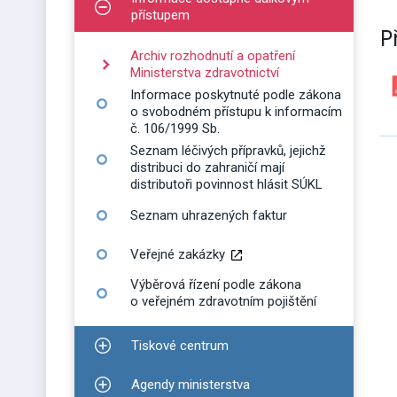
Zobrazit podmenu pro Informace dostupné dálko
přístupem
P
Archiv rozhodnutí a opatření
Ministerstva zdravotnictví
Informace poskytnuté podle zákona
o svobodném přístupu k informacím
č. 106/1999 Sb.
Seznam léčivých přípravků, jejichž
distribuci do zahraničí mají
distributoři povinnost hlásit SÚKL
Seznam uhrazených faktur
Veřejné zakázky
Výběrová řízení podle zákona
o veřejném zdravotním pojištění
Tiskové centrum
Zobrazit podmenu pro Tiskové centrum
Agendy ministerstva
Zobrazit podmenu pro Agendy ministerstva