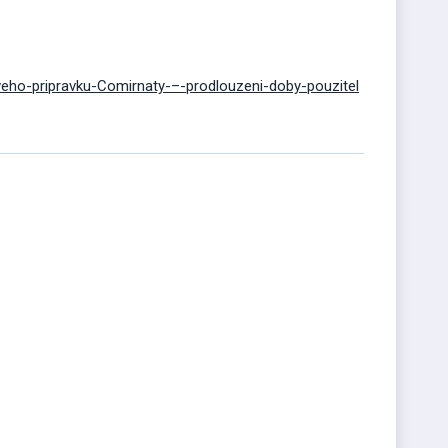
eho-pripravku-Comirnaty-–-prodlouzeni-doby-pouzitel