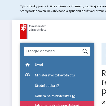
Přeskočit
Přeskočit
Přeskočit
Tyto stránky, jako většina stránek na internetu, využívají cook
na
na
na
pro vyhodnocování návstěvnosti a způsobu používání stránek.
menu
obsah
patičku
stránky
Hledat v navigaci
Úvod
R
Ministerstvo zdravotnictví
Zobrazit podmenu pro Ministerstvo zdravotnictví
r
Úřední deska
p
Kariéra na ministerstvu
Informace dostupné dálkovým