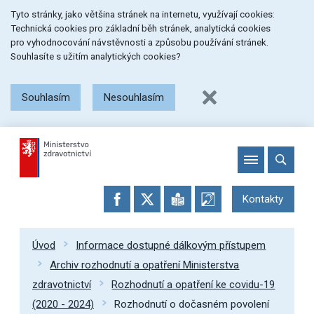
Přeskočit
Přeskočit
Přeskočit
Tyto stránky, jako většina stránek na internetu, využívají cookies:
na
na
na
Technická cookies pro základní běh stránek, analytická cookies
menu
obsah
patičku
pro vyhodnocování návstěvnosti a způsobu používání stránek.
stránky
Souhlasíte s užitím analytických cookies?
Souhlasím
Nesouhlasím
Kontakty
Úvod
Informace dostupné dálkovým přístupem
Archiv rozhodnutí a opatření Ministerstva
zdravotnictví
Rozhodnutí a opatření ke covidu-19
(2020 - 2024)
Rozhodnutí o dočasném povolení