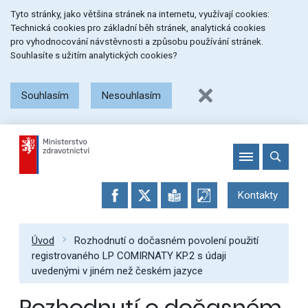
Přeskočit
Přeskočit
Přeskočit
Tyto stránky, jako většina stránek na internetu, využívají cookies:
na
na
na
Technická cookies pro základní běh stránek, analytická cookies
menu
obsah
patičku
pro vyhodnocování návstěvnosti a způsobu používání stránek.
stránky
Souhlasíte s užitím analytických cookies?
Souhlasím
Nesouhlasím
Kontakty
Úvod
Rozhodnutí o dočasném povolení použití
registrovaného LP COMIRNATY KP.2 s údaji
uvedenými v jiném než českém jazyce
Rozhodnutí o dočasném