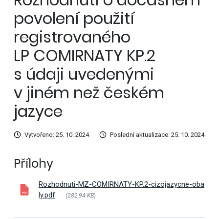
povolení použití
registrovaného
LP COMIRNATY KP.2
s údaji uvedenými
v jiném než českém
jazyce
Vytvořeno: 25. 10. 2024
Poslední aktualizace: 25. 10. 2024
Přílohy
Rozhodnuti-MZ-COMIRNATY-KP.2-cizojazycne-oba
ly.pdf
(282,94 KB
)