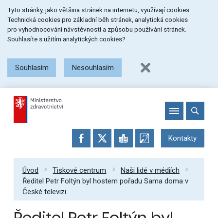
Přeskočit
Přeskočit
Přeskočit
Tyto stránky, jako většina stránek na internetu, využívají cookies:
na
na
na
Technická cookies pro základní běh stránek, analytická cookies
menu
obsah
patičku
pro vyhodnocování návstěvnosti a způsobu používání stránek.
stránky
Souhlasíte s užitím analytických cookies?
Souhlasím
Nesouhlasím
Kontakty
Úvod
Tiskové centrum
Naši lidé v médiích
Ředitel Petr Foltýn byl hostem pořadu Sama doma v
České televizi
Ředitel Petr Foltýn byl