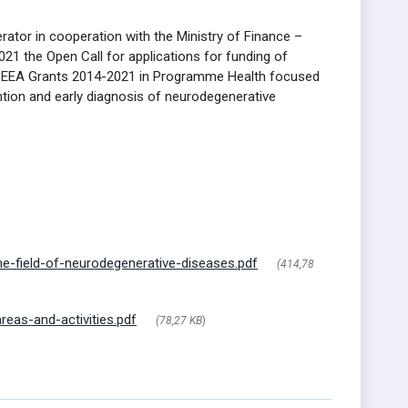
ator in cooperation with the Ministry of Finance –
 the Open Call for applications for funding of
f EEA Grants 2014-2021 in Programme Health focused
ention and early diagnosis of neurodegenerative
e-field-of-neurodegenerative-diseases.pdf
(414,78
reas-and-activities.pdf
(78,27 KB
)