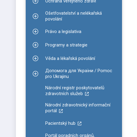
Ochrana veřejného zdraví
Zobrazit podmenu pro Ochrana veřejného zdraví
Ošetřovatelství a nelékařská
Zobrazit podmenu pro Ošetřovatelství a nelékařsk
povolání
Právo a legislativa
Zobrazit podmenu pro Právo a legislativa
Programy a strategie
Zobrazit podmenu pro Programy a strategie
Věda a lékařská povolání
Zobrazit podmenu pro Věda a lékařská povolání
Допомога для України / Pomoc
Zobrazit podmenu pro Допомога для України / P
pro Ukrajinu
Národní registr poskytovatelů
zdravotních služeb
Národní zdravotnický informační
portál
Pacientský hub
Portál poradních orgánů,