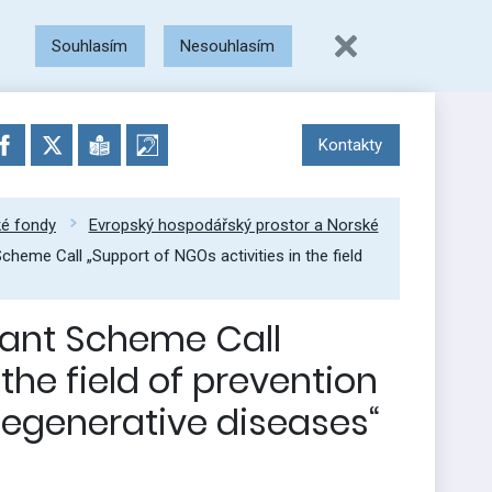
Souhlasím
Nesouhlasím
Kontakty
ké fondy
Evropský hospodářský prostor a Norské
heme Call „Support of NGOs activities in the field
ant Scheme Call
the field of prevention
degenerative diseases“