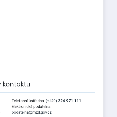
v kontaktu
Telefonní ústředna:
(+420)
224 971 111
Elektronická podatelna:
o
podatelna@mzd.gov.cz