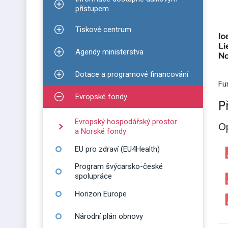
Zobrazit podmenu pro Informace dostupné dálko
přístupem
Tiskové centrum
Zobrazit podmenu pro Tiskové centrum
Agendy ministerstva
Zobrazit podmenu pro Agendy ministerstva
Dotace a programové financování
Zobrazit podmenu pro Dotace a programové finan
Fur
Evropské fondy
Zobrazit podmenu pro Evropské fondy
P
Evropský hospodářský prostor
O
a Norské fondy
EU pro zdraví (EU4Health)
Program švýcarsko-české
spolupráce
Horizon Europe
Národní plán obnovy