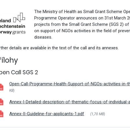
vým přístupem
The Ministry of Health as Small Grant Scheme Oper
Programme Operator announces on 31st March 2021
projects from the Small Grant Scheme (SGS 2) o
on support of NGOs activities in the field of prev
diseases.
cování
ther details are available in the text of the call and its annexes.
řílohy
pen Call SGS 2
Open-Call-Programme-Health-Support-of-NGOs-activities-in-th
KB
)
Annex-I-Detailed-description-of-thematic-focus-of-individual-a
Annex-II-Guideline-for-applicants-1.pdf
(1,70 MB
)