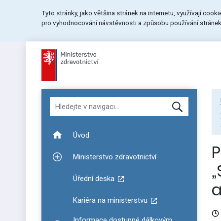
Přeskočit
Přeskočit
Přeskočit
Tyto stránky, jako většina stránek na internetu, využívají cook
na
na
na
pro vyhodnocování návstěvnosti a způsobu používání stránek.
menu
obsah
patičku
stránky
Hledat v navigaci
Úvod
P
Ministerstvo zdravotnictví
Zobrazit podmenu pro Ministerstvo zdravotnictví
„
Úřední deska
a
Kariéra na ministerstvu
Informace dostupné dálkovým