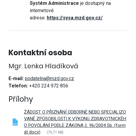
Systém Administrace
je dostupný na
internetové
adrese:
https://sysa.mzd.gov.cz/
Kontaktní osoba
Mgr. Lenka Hladíková
E-mail:
podatelna@mzd.gov.cz
T
elefon:
+420 224 972 856
Přílohy
ŽÁDOST O PŘIZNÁNÍ ODBORNÉ NEBO SPECIALIZO
VANÉ ZPŮSOBILOSTI K VÝKONU ZDRAVOTNICKÉH
O POVOLÁNÍ PODLE ZÁKONA č. 96/2004 Sb. (form
át docx)
(70,71 KB
)