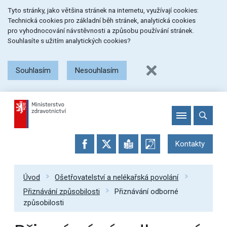
Přeskočit
Přeskočit
Přeskočit
Tyto stránky, jako většina stránek na internetu, využívají cookies:
na
na
na
Technická cookies pro základní běh stránek, analytická cookies
menu
obsah
patičku
pro vyhodnocování návstěvnosti a způsobu používání stránek.
stránky
Souhlasíte s užitím analytických cookies?
Souhlasím
Nesouhlasím
Kontakty
Úvod
Ošetřovatelství a nelékařská povolání
Přiznávání způsobilosti
Přiznávání odborné
způsobilosti