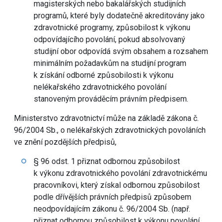
magisterských nebo bakalářských studijních
programů, které byly dodatečně akreditovány jako
zdravotnické programy, způsobilost k výkonu
odpovídajícího povolání, pokud absolvovaný
studijní obor odpovídá svým obsahem a rozsahem
minimálním požadavkům na studijní program
k získání odborné způsobilosti k výkonu
nelékařského zdravotnického povolání
stanoveným prováděcím právním předpisem.
Ministerstvo zdravotnictví může na základě zákona č.
96/2004 Sb., o nelékařských zdravotnických povoláních
ve znění pozdějších předpisů,
§ 96 odst. 1 přiznat odbornou způsobilost
k výkonu zdravotnického povolání zdravotnickému
pracovníkovi, který získal odbornou způsobilost
podle dřívějších právních předpisů způsobem
neodpovídajícím zákonu č. 96/2004 Sb. (např.
přiznat odbornou způsobilost k výkonu povolání