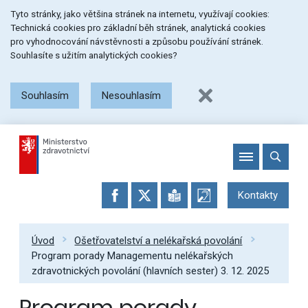
Přeskočit
Přeskočit
Přeskočit
Tyto stránky, jako většina stránek na internetu, využívají cookies:
na
na
na
Technická cookies pro základní běh stránek, analytická cookies
menu
obsah
patičku
pro vyhodnocování návstěvnosti a způsobu používání stránek.
stránky
Souhlasíte s užitím analytických cookies?
Souhlasím
Nesouhlasím
Kontakty
Úvod
Ošetřovatelství a nelékařská povolání
Program porady Managementu nelékařských
zdravotnických povolání (hlavních sester) 3. 12. 2025
Program porady