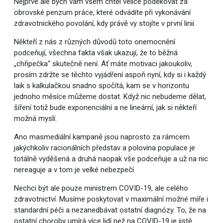
Nejprve ale bych vám všem chtěl velice poděkovat za
obrovské penzum práce, které odvádíte při vykonávání
zdravotnického povolání, kdy právě vy stojíte v první linii.
Někteří z nás z různých důvodů toto onemocnění
podceňují, všechna fakta však ukazují, že to běžná
„chřipečka“ skutečně není. Ať máte motivaci jakoukoliv,
prosím zdržte se těchto vyjádření aspoň nyní, kdy si i každý
laik s kalkulačkou snadno spočítá, kam se v horizontu
jednoho měsíce můžeme dostat. Když nic nebudeme dělat,
šíření totiž bude exponenciální a ne lineární, jak si někteří
možná myslí.
Ano masmediální kampaně jsou naprosto za rámcem
jakýchkoliv racionálních představ a polovina populace je
totálně vyděšená a druhá naopak vše podceňuje a už na nic
nereaguje a v tom je velké nebezpečí.
Nechci být ale pouze ministrem COVID-19, ale celého
zdravotnictví. Musíme poskytovat v maximální možné míře i
standardní péči a nezanedbávat ostatní diagnózy. To, že na
ostatní choroby umírá více lidí než na COVID-19 je jistě