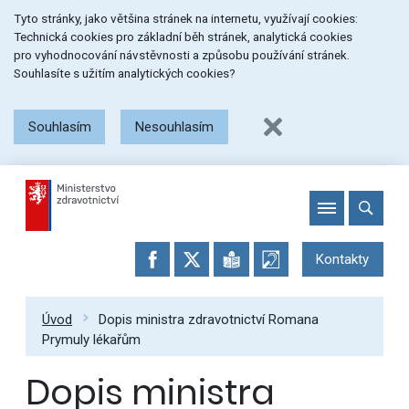
Přeskočit
Přeskočit
Přeskočit
Tyto stránky, jako většina stránek na internetu, využívají cookies:
na
na
na
Technická cookies pro základní běh stránek, analytická cookies
menu
obsah
patičku
pro vyhodnocování návstěvnosti a způsobu používání stránek.
stránky
Souhlasíte s užitím analytických cookies?
Souhlasím
Nesouhlasím
Kontakty
Úvod
Dopis ministra zdravotnictví Romana
Prymuly lékařům
Dopis ministra