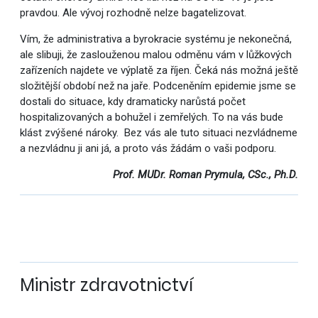
pravdou. Ale vývoj rozhodně nelze bagatelizovat.
Vím, že administrativa a byrokracie systému je nekonečná,
ale slibuji, že zaslouženou malou odměnu vám v lůžkových
zařízeních najdete ve výplatě za říjen. Čeká nás možná ještě
složitější období než na jaře. Podceněním epidemie jsme se
dostali do situace, kdy dramaticky narůstá počet
hospitalizovaných a bohužel i zemřelých. To na vás bude
klást zvýšené nároky. Bez vás ale tuto situaci nezvládneme
a nezvládnu ji ani já, a proto vás žádám o vaši podporu.
Prof. MUDr. Roman Prymula, CSc., Ph.D.
Ministr zdravotnictví