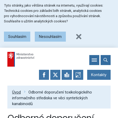
Přeskočit
Přeskočit
Přeskočit
Tyto stránky, jako většina stránek na internetu, využívají cookies:
na
na
na
Technická cookies pro základní běh stránek, analytická cookies
menu
obsah
patičku
pro vyhodnocování návstěvnosti a způsobu používání stránek.
stránky
Souhlasíte s užitím analytických cookies?
Souhlasím
Nesouhlasím
Kontakty
Úvod
Odborné doporučení toxikologického
informačního střediska ve věci syntetických
kanabinoidů
Odborné doporučení