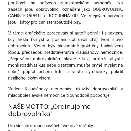
použitých na oděvech zdravotnického personálu. Na
zádech jsou dobrovolníci označeni jako DOBROVOLNÍK,
CANISTERAPEUT a KOORDINÁTOR. Ve stejných barvách
jsou i šátky pro canisterapeutické psy.
V rámci grafického zpracování si autoři pohráli i s textem,
kdy hesla (smysl a poslání dobrovolnictví) tvoří slovo
dobrovolník. Vesty byly slavnostně pokřtěny Ladislavem
Řípou, předsedou představenstva Klaudiánovy nemocnice.
„Přeji všem dobrovolníkům hlavně zdraví, protože abyste
mohli rozdávat kus sebe ostatním, musíte prvně myslet na
sebe,“ popřál během křtu a vestu symbolicky pokřtil
nealkoholickým vínem.
Vedení Klaudiánovy nemocnice aktivity dobrovolníků v
mladoboleslavské nemocnice dlouhodobě podporuje.
NAŠE MOTTO: „Ordinujeme
dobrovolníka“
Pro více informací navštivte webové stránky