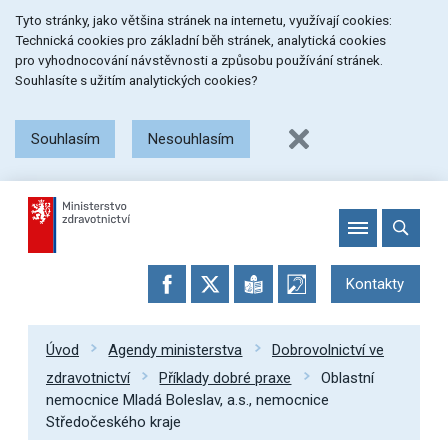
Přeskočit
Přeskočit
Přeskočit
Tyto stránky, jako většina stránek na internetu, využívají cookies:
na
na
na
Technická cookies pro základní běh stránek, analytická cookies
menu
obsah
patičku
pro vyhodnocování návstěvnosti a způsobu používání stránek.
stránky
Souhlasíte s užitím analytických cookies?
Souhlasím
Nesouhlasím
Kontakty
Úvod
Agendy ministerstva
Dobrovolnictví ve
zdravotnictví
Příklady dobré praxe
Oblastní
nemocnice Mladá Boleslav, a.s., nemocnice
Středočeského kraje