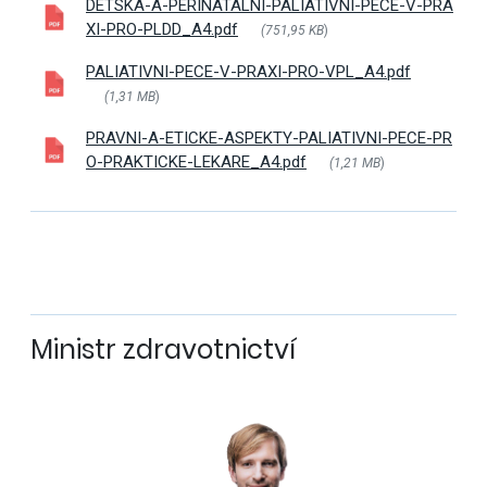
DETSKA-A-PERINATALNI-PALIATIVNI-PECE-V-PRA
XI-PRO-PLDD_A4.pdf
(751,95 KB
)
PALIATIVNI-PECE-V-PRAXI-PRO-VPL_A4.pdf
(1,31 MB
)
PRAVNI-A-ETICKE-ASPEKTY-PALIATIVNI-PECE-PR
O-PRAKTICKE-LEKARE_A4.pdf
(1,21 MB
)
Ministr zdravotnictví