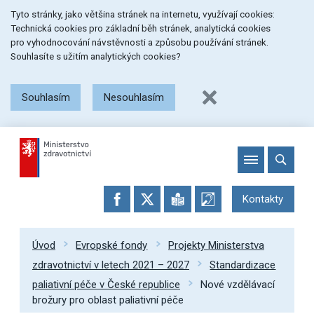
Přeskočit
Přeskočit
Přeskočit
Tyto stránky, jako většina stránek na internetu, využívají cookies:
na
na
na
Technická cookies pro základní běh stránek, analytická cookies
menu
obsah
patičku
pro vyhodnocování návstěvnosti a způsobu používání stránek.
stránky
Souhlasíte s užitím analytických cookies?
Souhlasím
Nesouhlasím
Kontakty
Úvod
Evropské fondy
Projekty Ministerstva
zdravotnictví v letech 2021 – 2027
Standardizace
paliativní péče v České republice
Nové vzdělávací
brožury pro oblast paliativní péče