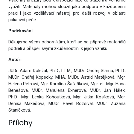
Všechny brožury jsou k dispozici níže ke stažení a volnému
využití. Materiály mohou sloužit jako podpora v každodenní
praxi i jako vzdělávací nástroj pro další rozvoj v oblasti
paliativní péče.
Poděkování
Děkujeme všem odborníkům, kteří se na přípravě materiálů
podíleli a přispěli svými zkušenostmi k jejich vzniku.
Autoři
JUDr. Adam Doležal, Ph.D., LL.M., MUDr. Ondřej Sláma, Ph.D.,
MUDr. Ondřej Kopecký, MHA, MUDr. Astrid Matějková, Mgr.
Helena Petrová, Mgr. Karolína Šafaříková, Mgr. et. Mgr. Hana
Benešová, MUDr. Mahulena Exnerová, MUDr. Jan Hálek,
Ph.D., Mgr. Lenka Kohoutková, Mgr. Jitka Kosíková, Mgr.
Denisa Makešová, MUDr. Pavel Rozsíval, MUDr. Zuzana
Staníčková.
Přílohy