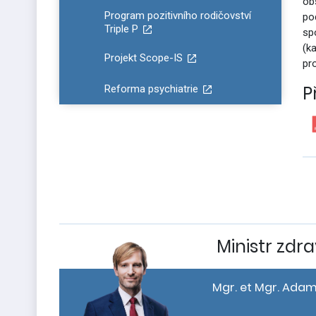
ob
Program pozitivního rodičovství
po
Triple P
spo
(k
Projekt Scope-IS
pro
P
Reforma psychiatrie
Ministr zdra
Mgr. et Mgr. Adam