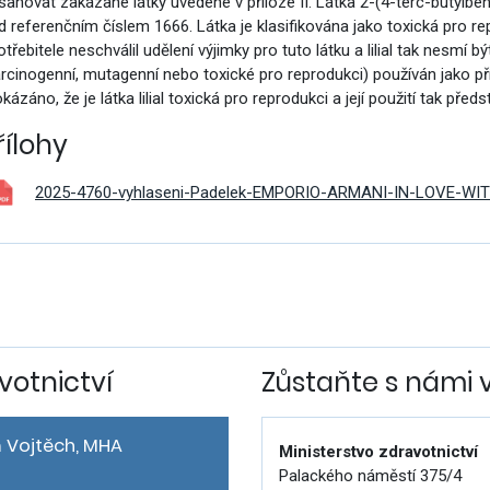
sahovat zakázané látky uvedené v příloze II. Látka 2-(4-terc-butylbenzy
d referenčním číslem 1666. Látka je klasifikována jako toxická pro r
třebitele neschválil udělení výjimky pro tuto látku a lilial tak nesmí b
arcinogenní, mutagenní nebo toxické pro reprodukci) používán jako př
kázáno, že je látka lilial toxická pro reprodukci a její použití tak před
řílohy
2025-4760-vyhlaseni-Padelek-EMPORIO-ARMANI-IN-LOVE-WI
votnictví
Zůstaňte s námi 
 Vojtěch, MHA
Ministerstvo zdravotnictví
Palackého náměstí 375/4