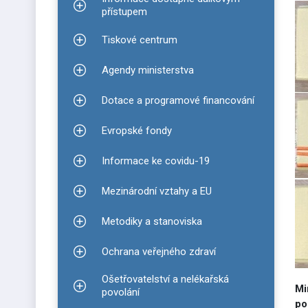
Zobrazit podmenu pro Informace dostupné dálko
přístupem
Tiskové centrum
Zobrazit podmenu pro Tiskové centrum
Agendy ministerstva
Zobrazit podmenu pro Agendy ministerstva
Dotace a programové financování
Zobrazit podmenu pro Dotace a programové finan
Evropské fondy
Zobrazit podmenu pro Evropské fondy
Informace ke covidu-19
Zobrazit podmenu pro Informace ke covidu-19
Mezinárodní vztahy a EU
Zobrazit podmenu pro Mezinárodní vztahy a EU
Metodiky a stanoviska
Zobrazit podmenu pro Metodiky a stanoviska
Ochrana veřejného zdraví
Zobrazit podmenu pro Ochrana veřejného zdraví
Ošetřovatelství a nelékařská
Mi
Zobrazit podmenu pro Ošetřovatelství a nelékařsk
povolání
po