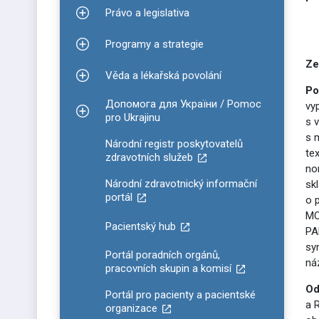
Právo a legislativa
Zobrazit podmenu pro Právo a legislativa
Programy a strategie
Zobrazit podmenu pro Programy a strategie
Ze
Věda a lékařská povolání
Zobrazit podmenu pro Věda a lékařská povolání
Po
Допомога для України / Pomoc
vy
Zobrazit podmenu pro Допомога для України / P
pro Ukrajinu
s 
s 
Národní registr poskytovatelů
te
zdravotních služeb
no
Národní zdravotnický informační
sk
portál
o 
MO
Pacientský hub
PA
sy
Portál poradních orgánů,
ná
pracovních skupin a komisí
Od
Portál pro pacienty a pacientské
a 
organizace