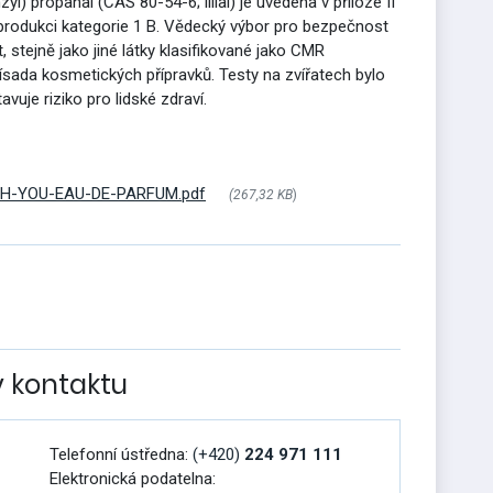
l) propanal (CAS 80-54-6; lilial) je uvedena v příloze II
eprodukci kategorie 1 B. Vědecký výbor pro bezpečnost
ýt, stejně jako jiné látky klasifikované jako CMR
ísada kosmetických přípravků. Testy na zvířatech bylo
stavuje riziko pro lidské zdraví.
TH-YOU-EAU-DE-PARFUM.pdf
(267,32 KB
)
v kontaktu
Telefonní ústředna:
(+420)
224 971 111
Elektronická podatelna: