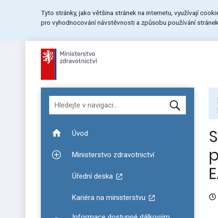
Přeskočit
Přeskočit
Přeskočit
Tyto stránky, jako většina stránek na internetu, využívají cook
na
na
na
pro vyhodnocování návstěvnosti a způsobu používání stránek.
menu
obsah
patičku
stránky
Hledat v navigaci
S
Úvod
p
Ministerstvo zdravotnictví
Zobrazit podmenu pro Ministerstvo zdravotnictví
E
Úřední deska
Kariéra na ministerstvu
Informace dostupné dálkovým