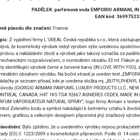
PADĚLEK: parfémová voda EMPORIO ARMANI, I
EAN kód: 36997523
mě původu dle značení:
Francie
pis:
Z vyjádření firmy L´OREAL Česká republika s.r.o., která zastupu
plývá, že kosmetický výrobek nebyl vyroben výše uvedenou společnost
omoc pro Ukrajinu
výrobou a nakládáním zboží a výrobek jako takový označila za
paděle
mechanickým rozprašovačem, o nominálním obsahu 33 ml. Flakon je v
xty identifikující výrobek černé a červené barvy (IN LOVE WITH YOU)
minálním obsahem výrobku. Na boční straně je uveden text „EMPORI
ládačky je seznam přísad, kde je uvedena složka mj. „BUTYLPHENY
původu (GIORGIO ARMANI PARFUMS, LUXURY PRODUCTS LLC., NEW Y
NTREAL CANADA, H4T 1K5 TSA 92667 ASNIERES CEDEX, MADE IN FRANC
RFUM VAPORISATEUR NATURAL SPRAY“, logo firmy Armani s textem
mbol Zeleného bodu a symbol nabádající k šetrnému vztahu k životní
zvem, grafikou a celkovým designem připomíná jiný značkový výrobe
ůvodnění:
Bylo zjištěno, že u uvedeného výrobku nejsou prokazate
Rady (ES) č. 1223/2009 o kosmetických přípravcích. Podle čl. 14 odst.