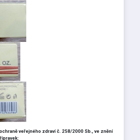
 ochraně veřejného zdraví č. 258/2000 Sb., ve znění
řípravek: