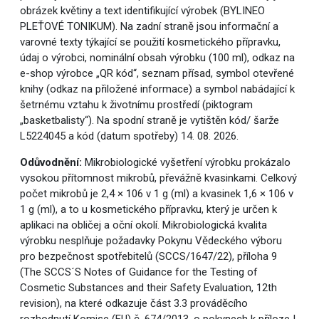
obrázek květiny a text identifikující výrobek (BYLINEO
PLEŤOVÉ TONIKUM). Na zadní straně jsou informační a
varovné texty týkající se použití kosmetického přípravku,
údaj o výrobci, nominální obsah výrobku (100 ml), odkaz na
e-shop výrobce „QR kód“, seznam přísad, symbol otevřené
knihy (odkaz na přiložené informace) a symbol nabádající k
šetrnému vztahu k životnímu prostředí (piktogram
„basketbalisty“). Na spodní straně je vytištěn kód/ šarže
L5224045 a kód (datum spotřeby) 14. 08. 2026.
Odůvodnění:
Mikrobiologické vyšetření výrobku prokázalo
vysokou přítomnost mikrobů, převážně kvasinkami. Celkový
počet mikrobů je 2,4 × 106 v 1 g (ml) a kvasinek 1,6 × 106 v
1 g (ml), a to u kosmetického přípravku, který je určen k
aplikaci na obličej a oční okolí. Mikrobiologická kvalita
výrobku nesplňuje požadavky Pokynu Vědeckého výboru
pro bezpečnost spotřebitelů (SCCS/1647/22), příloha 9
(The SCCS´S Notes of Guidance for the Testing of
Cosmetic Substances and their Safety Evaluation, 12th
revision), na které odkazuje část 3.3 prováděcího
rozhodnutí Komise (EU) č. 674/2013, o pokynech k příloze I