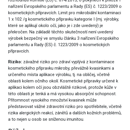
nařízení Evropského parlamentu a Rady (ES) č. 1223/2009 o
kosmetických přípravcích. Limit pro mikrobiální kontaminaci
1 x 102 /g kosmetického přípravku kategorie I (mj. výrobky,
které se aplikují okolo očí, jako je i zde uvedený) je
překročen. Na základě těchto skutečností není uvedený
výrobek bezpečný ve smyslu článku 3 nařízení Evropského
parlamentu a Rady (ES) č. 1223/2009 o kosmetických
přípravcích.
Riziko:
závažné riziko pro zdraví vyplývá z kontaminace
kosmetického přípravku mikroby, převážně kvasinkami a
určeného místa aplikace výrobku, tj. na obličej, včetně
oblasti kolem očního okolí. Kosmetické přípravky určené k
aplikaci kolem očí jsou obzvláště rizikové, protože kůže v
této oblasti je tenká a má vysokou absorpční schopnost.
Přítomnost vysokého množství kvasinek může
představovat vážné zdravotní riziko pro spotřebitele, včetně
rizika alergických reakcí, zánětů a dalších kožních problémů,
a to nejen u osob se sníženou imunitou.