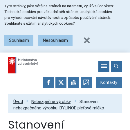
Přeskočit
Přeskočit
Přeskočit
Tyto stránky, jako většina stránek na internetu, využívají cookies:
na
na
na
Technická cookies pro základní běh stránek, analytická cookies
menu
obsah
patičku
pro vyhodnocování návstěvnosti a způsobu používání stránek.
stránky
Souhlasíte s užitím analytických cookies?
Souhlasím
Nesouhlasím
Kontakty
Úvod
Nebezpečné výrobky
Stanovení
nebezpečného výrobku: BYLINOE pleťové mléko
Stanovení