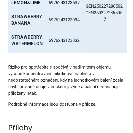
LEMON&LIME
6976243123537
GEN250227286502,
GEN250227286505-
STRAWBERRY
7
6976243123094
BANANA
STRAWBERRY
6976243123032
WATERMELON
Riziko pro spotřebitele spočívá v nadlimitním objemu
vysoce koncentrované nikotinové náplně a v
nedostatečném označení, kdy na jednotkovém balení zcela
chybí povinné údaje v českém jazyce a balení neobsahuje
přiložený leták.
Podrobné informace jsou dostupné v příloze.
Přílohy