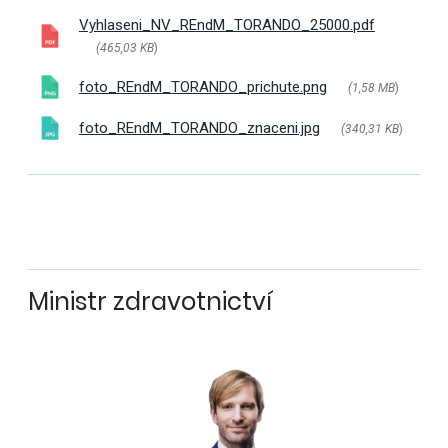
Vyhlaseni_NV_REndM_TORANDO_25000.pdf
(465,03 KB
)
foto_REndM_TORANDO_prichute.png
(1,58 MB
)
foto_REndM_TORANDO_znaceni.jpg
(340,31 KB
)
Ministr zdravotnictví