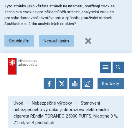
Přeskočit
Přeskočit
Přeskočit
Tyto stránky, jako většina stránek na internetu, využívají cookies:
na
na
na
Technická cookies pro základní běh stránek, analytická cookies
menu
obsah
patičku
pro vyhodnocování návstěvnosti a způsobu používání stránek.
stránky
Souhlasíte s užitím analytických cookies?
Souhlasím
Nesouhlasím
Kontakty
Úvod
Nebezpečné výrobky
Stanovení
nebezpečného výrobku: jednorázová elektronická
cigareta REndM TORANDO 25000 PUFFS, Nicotine 3 %,
21 ml, ve 4 příchutích