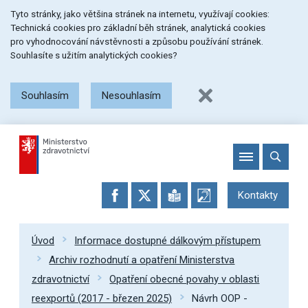
Přeskočit
Přeskočit
Přeskočit
Tyto stránky, jako většina stránek na internetu, využívají cookies:
na
na
na
Technická cookies pro základní běh stránek, analytická cookies
menu
obsah
patičku
pro vyhodnocování návstěvnosti a způsobu používání stránek.
stránky
Souhlasíte s užitím analytických cookies?
Souhlasím
Nesouhlasím
Kontakty
Úvod
Informace dostupné dálkovým přístupem
Archiv rozhodnutí a opatření Ministerstva
zdravotnictví
Opatření obecné povahy v oblasti
reexportů (2017 - březen 2025)
Návrh OOP -