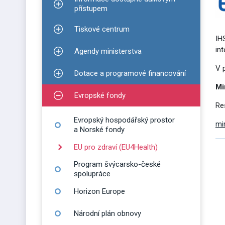
Zobrazit podmenu pro Informace dostupné dálko
přístupem
Tiskové centrum
Zobrazit podmenu pro Tiskové centrum
IH
int
Agendy ministerstva
Zobrazit podmenu pro Agendy ministerstva
V 
Dotace a programové financování
Zobrazit podmenu pro Dotace a programové finan
Mi
Evropské fondy
Zobrazit podmenu pro Evropské fondy
Re
Evropský hospodářský prostor
mi
a Norské fondy
EU pro zdraví (EU4Health)
Program švýcarsko-české
spolupráce
Horizon Europe
Národní plán obnovy