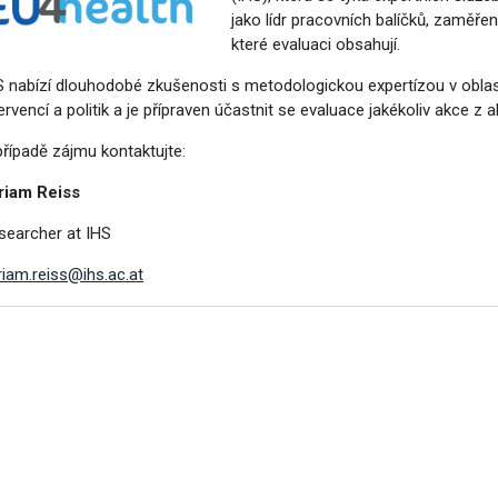
vým přístupem
jako lídr pracovních balíčků, zaměře
které evaluaci obsahují.
S nabízí dlouhodobé zkušenosti s metodologickou expertízou v oblas
ervencí a politik a je přípraven účastnit se evaluace jakékoliv akce z 
případě zájmu kontaktujte:
cování
riam Reiss
searcher at IHS
riam.reiss@ihs.ac.at