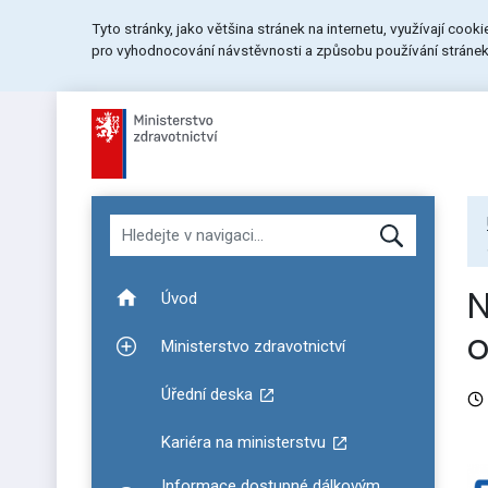
Přeskočit
Přeskočit
Přeskočit
Tyto stránky, jako většina stránek na internetu, využívají cook
na
na
na
pro vyhodnocování návstěvnosti a způsobu používání stránek.
menu
obsah
patičku
stránky
Hledat v navigaci
N
Úvod
o
Ministerstvo zdravotnictví
Zobrazit podmenu pro Ministerstvo zdravotnictví
Úřední deska
Kariéra na ministerstvu
Informace dostupné dálkovým