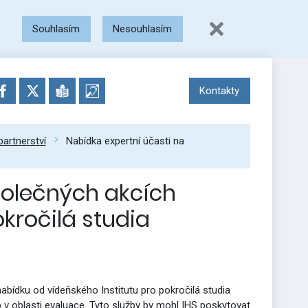
Souhlasím
Nesouhlasím
Kontakty
partnerství
Nabídka expertní účasti na
polečných akcích
okročilá studia
nabídku od vídeňského Institutu pro pokročilá studia
eb v oblasti evaluace. Tyto služby by mohl IHS poskytovat