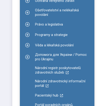
Ochrana veřejného zdraví
Zobrazit podmenu pro Ochrana veřejného zdraví
Ošetřovatelství a nelékařská
Zobrazit podmenu pro Ošetřovatelství a nelékařsk
povolání
Právo a legislativa
Zobrazit podmenu pro Právo a legislativa
Programy a strategie
Zobrazit podmenu pro Programy a strategie
Věda a lékařská povolání
Zobrazit podmenu pro Věda a lékařská povolání
Допомога для України / Pomoc
Zobrazit podmenu pro Допомога для України / P
pro Ukrajinu
Národní registr poskytovatelů
zdravotních služeb
Národní zdravotnický informační
portál
Pacientský hub
Portál poradních orgánů,