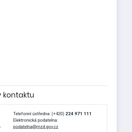
v kontaktu
Telefonní ústředna:
(+420)
224 971 111
Elektronická podatelna:
o
podatelna@mzd.gov.cz