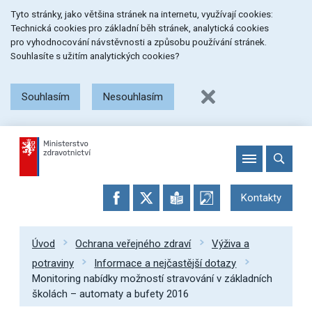
Přeskočit
Přeskočit
Přeskočit
Tyto stránky, jako většina stránek na internetu, využívají cookies:
na
na
na
Technická cookies pro základní běh stránek, analytická cookies
menu
obsah
patičku
pro vyhodnocování návstěvnosti a způsobu používání stránek.
stránky
Souhlasíte s užitím analytických cookies?
Souhlasím
Nesouhlasím
Kontakty
Úvod
Ochrana veřejného zdraví
Výživa a
potraviny
Informace a nejčastější dotazy
Monitoring nabídky možností stravování v základních
školách – automaty a bufety 2016