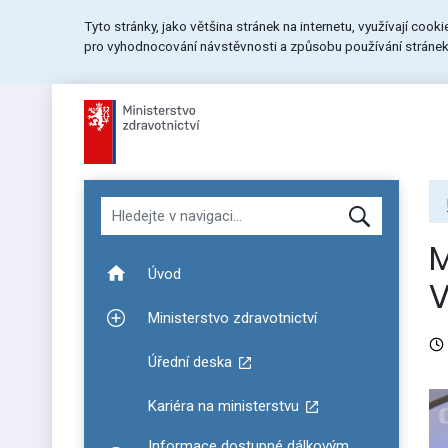
Přeskočit
Přeskočit
Přeskočit
Tyto stránky, jako většina stránek na internetu, využívají cook
na
na
na
pro vyhodnocování návstěvnosti a způsobu používání stránek.
menu
obsah
patičku
stránky
Hledat v navigaci
M
Úvod
V
Ministerstvo zdravotnictví
Zobrazit podmenu pro Ministerstvo zdravotnictví
Úřední deska
Kariéra na ministerstvu
Informace dostupné dálkovým