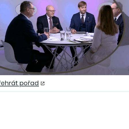
vým přístupem
řehrát pořad
cování