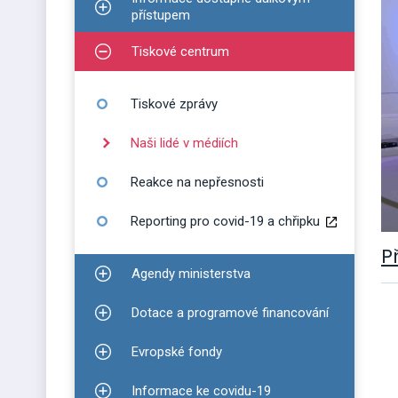
Zobrazit podmenu pro Informace dostupné dálko
přístupem
Tiskové centrum
Zobrazit podmenu pro Tiskové centrum
Tiskové zprávy
Naši lidé v médiích
Reakce na nepřesnosti
Reporting pro covid-19 a chřipku
P
Agendy ministerstva
Zobrazit podmenu pro Agendy ministerstva
Dotace a programové financování
Zobrazit podmenu pro Dotace a programové finan
Evropské fondy
Zobrazit podmenu pro Evropské fondy
Informace ke covidu-19