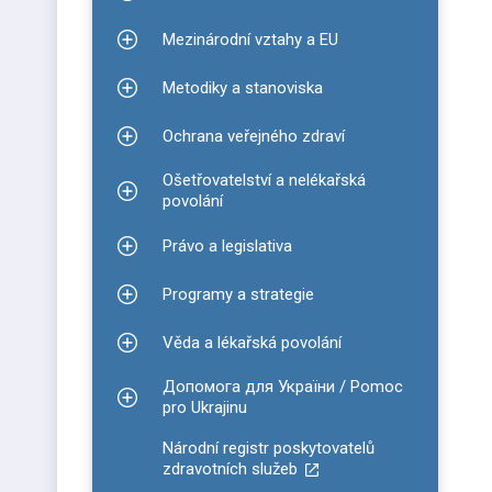
Zobrazit podmenu pro Informace ke covidu-19
Mezinárodní vztahy a EU
Zobrazit podmenu pro Mezinárodní vztahy a EU
Metodiky a stanoviska
Zobrazit podmenu pro Metodiky a stanoviska
Ochrana veřejného zdraví
Zobrazit podmenu pro Ochrana veřejného zdraví
Ošetřovatelství a nelékařská
Zobrazit podmenu pro Ošetřovatelství a nelékařsk
povolání
Právo a legislativa
Zobrazit podmenu pro Právo a legislativa
Programy a strategie
Zobrazit podmenu pro Programy a strategie
Věda a lékařská povolání
Zobrazit podmenu pro Věda a lékařská povolání
Допомога для України / Pomoc
Zobrazit podmenu pro Допомога для України / P
pro Ukrajinu
Národní registr poskytovatelů
zdravotních služeb