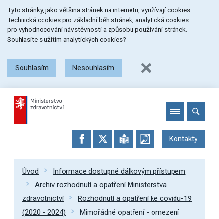
Přeskočit
Přeskočit
Přeskočit
Tyto stránky, jako většina stránek na internetu, využívají cookies:
na
na
na
Technická cookies pro základní běh stránek, analytická cookies
menu
obsah
patičku
pro vyhodnocování návstěvnosti a způsobu používání stránek.
stránky
Souhlasíte s užitím analytických cookies?
Souhlasím
Nesouhlasím
Kontakty
Úvod
Informace dostupné dálkovým přístupem
Archiv rozhodnutí a opatření Ministerstva
zdravotnictví
Rozhodnutí a opatření ke covidu-19
(2020 - 2024)
Mimořádné opatření - omezení