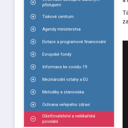
a
Zobrazit podmenu pro Informace dostupné dálko
přístupem
Tí
Tiskové centrum
Zobrazit podmenu pro Tiskové centrum
za
Agendy ministerstva
Zobrazit podmenu pro Agendy ministerstva
Dotace a programové financování
Zobrazit podmenu pro Dotace a programové finan
Evropské fondy
Zobrazit podmenu pro Evropské fondy
Informace ke covidu-19
Zobrazit podmenu pro Informace ke covidu-19
Mezinárodní vztahy a EU
Zobrazit podmenu pro Mezinárodní vztahy a EU
Metodiky a stanoviska
Zobrazit podmenu pro Metodiky a stanoviska
Ochrana veřejného zdraví
Zobrazit podmenu pro Ochrana veřejného zdraví
Ošetřovatelství a nelékařská
Zobrazit podmenu pro Ošetřovatelství a nelékařsk
povolání