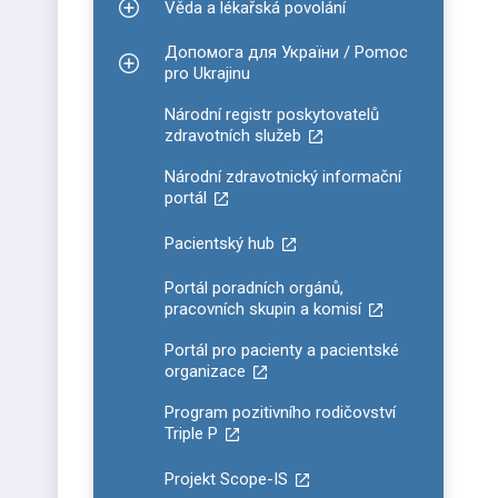
Věda a lékařská povolání
Zobrazit podmenu pro Věda a lékařská povolání
Допомога для України / Pomoc
Zobrazit podmenu pro Допомога для України / P
pro Ukrajinu
Národní registr poskytovatelů
zdravotních služeb
Národní zdravotnický informační
portál
Pacientský hub
Portál poradních orgánů,
pracovních skupin a komisí
Portál pro pacienty a pacientské
organizace
Program pozitivního rodičovství
Triple P
Projekt Scope-IS