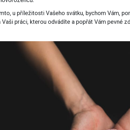
 novorozenců.
vým přístupem
mto, u příležitosti Vašeho svátku, bychom Vám, po
 Vaši práci, kterou odvádíte a popřát Vám pevné zd
cování
á povolání