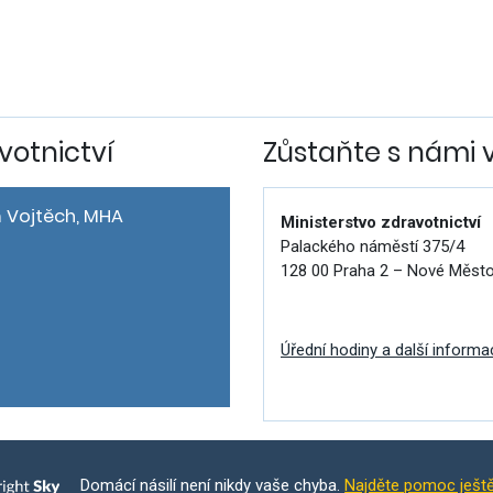
votnictví
Zůstaňte s námi 
 Vojtěch, MHA
Ministerstvo zdravotnictví
Palackého náměstí 375/4
128 00 Praha 2 – Nové Měst
Úřední hodiny a další informa
Domácí násilí není nikdy vaše chyba.
Najděte pomoc ješt