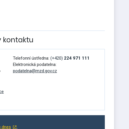
v kontaktu
Telefonní ústředna:
(+420)
224 971 111
Elektronická podatelna:
o
podatelna@mzd.gov.cz
ce
ě dnes
.