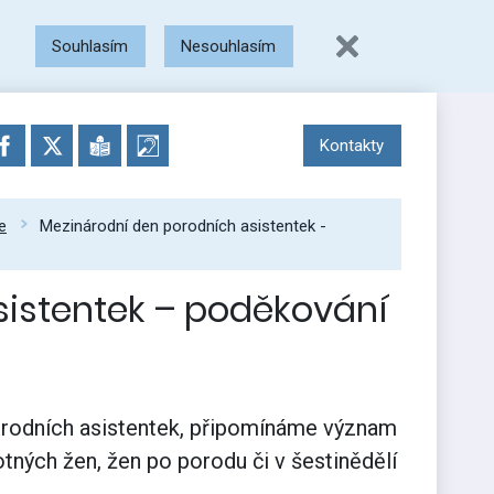
Souhlasím
Nesouhlasím
Kontakty
e
Mezinárodní den porodních asistentek -
sistentek – poděkování
 porodních asistentek, připomínáme význam
otných žen, žen po porodu či v šestinědělí