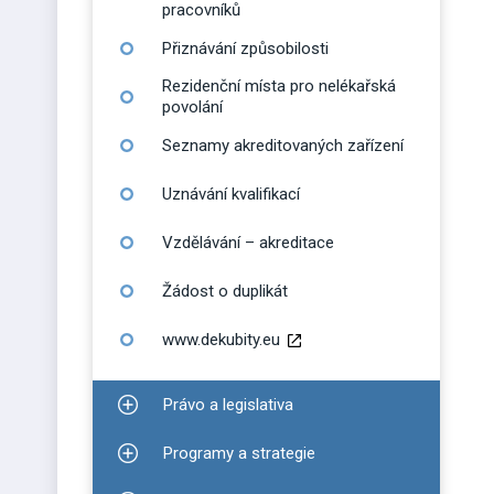
pracovníků
Přiznávání způsobilosti
Rezidenční místa pro nelékařská
povolání
Seznamy akreditovaných zařízení
Uznávání kvalifikací
Vzdělávání – akreditace
Žádost o duplikát
www.dekubity.eu
Právo a legislativa
Zobrazit podmenu pro Právo a legislativa
Programy a strategie
Zobrazit podmenu pro Programy a strategie