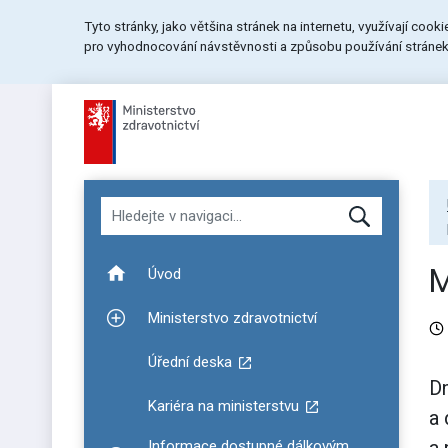
Přeskočit
Přeskočit
Přeskočit
Tyto stránky, jako většina stránek na internetu, využívají cook
na
na
na
pro vyhodnocování návstěvnosti a způsobu používání stránek.
menu
obsah
patičku
stránky
Hledat v navigaci
M
Úvod
Ministerstvo zdravotnictví
Zobrazit podmenu pro Ministerstvo zdravotnictví
Úřední deska
Dn
Kariéra na ministerstvu
a 
Informace dostupné dálkovým