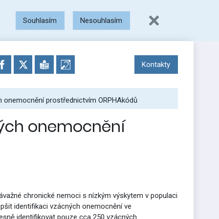
Souhlasím
Nesouhlasím
Kontakty
ch onemocnění prostřednictvím ORPHAkódů
ných onemocnění
závažné chronické nemoci s nízkým výskytem v populaci
pšit identifikaci vzácných onemocnění ve
sně identifikovat pouze cca 250 vzácných