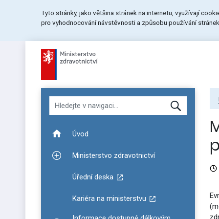
Přeskočit
Přeskočit
Přeskočit
Tyto stránky, jako většina stránek na internetu, využívají cook
na
na
na
pro vyhodnocování návstěvnosti a způsobu používání stránek.
menu
obsah
patičku
stránky
Hledat v navigaci
M
Úvod
p
Ministerstvo zdravotnictví
Zobrazit podmenu pro Ministerstvo zdravotnictví
Úřední deska
Ev
Kariéra na ministerstvu
(m
zd
Informace dostupné dálkovým