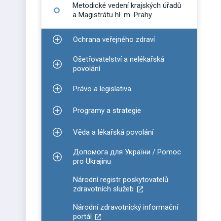
Metodické vedení krajských úřadů
a Magistrátu hl. m. Prahy
Ochrana veřejného zdraví
Zobrazit podmenu pro Ochrana veřejného zdraví
Ošetřovatelství a nelékařská
Zobrazit podmenu pro Ošetřovatelství a nelékařsk
povolání
Právo a legislativa
Zobrazit podmenu pro Právo a legislativa
Programy a strategie
Zobrazit podmenu pro Programy a strategie
Věda a lékařská povolání
Zobrazit podmenu pro Věda a lékařská povolání
Допомога для України / Pomoc
Zobrazit podmenu pro Допомога для України / P
pro Ukrajinu
Národní registr poskytovatelů
zdravotních služeb
Národní zdravotnický informační
portál