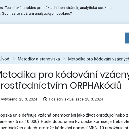
ies: Technická cookies pro základní běh stránek, analytická cookies
 Souhlasíte s užitím analytických cookies?
Úvod
Metodiky a stanoviska
Metodika pro kódování vzácný
etodika pro kódování vzác
rostřednictvím ORPHAkódů
Vytvořeno: 28. 3. 2024
Poslední aktualizace: 28. 3. 2024
ropská unie definuje vzácná onemocnění jako život ohrožující nebo 
éně než 5 na 10 000). Podle doporučení Evropské komise je třeba zle
ravotnických datech, protože kódování pomocí MKN-10 umožňuje pře