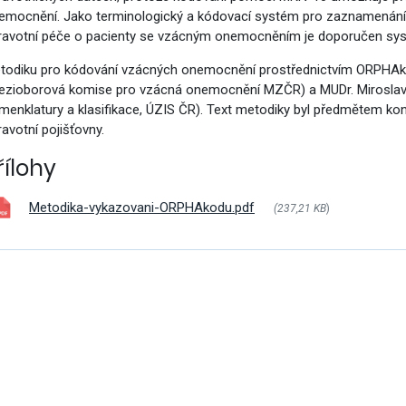
vým přístupem
emocnění. Jako terminologický a kódovací systém pro zaznamenání
ravotní péče o pacienty se vzácným onemocněním je doporučen s
todiku pro kódování vzácných onemocnění prostřednictvím ORPHAkód
ezioborová komise pro vzácná onemocnění MZČR) a MUDr. Miroslav 
menklatury a klasifikace, ÚZIS ČR). Text metodiky byl předmětem kon
ravotní pojišťovny.
cování
řílohy
Metodika-vykazovani-ORPHAkodu.pdf
(237,21 KB
)