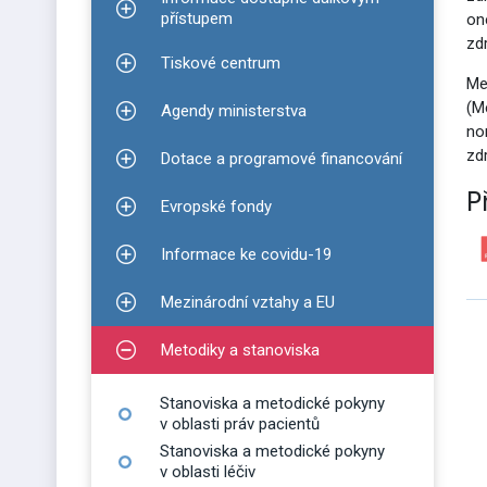
Zobrazit podmenu pro Informace dostupné dálko
přístupem
on
zd
Tiskové centrum
Zobrazit podmenu pro Tiskové centrum
Me
(M
Agendy ministerstva
Zobrazit podmenu pro Agendy ministerstva
no
zd
Dotace a programové financování
Zobrazit podmenu pro Dotace a programové finan
P
Evropské fondy
Zobrazit podmenu pro Evropské fondy
Informace ke covidu-19
Zobrazit podmenu pro Informace ke covidu-19
Mezinárodní vztahy a EU
Zobrazit podmenu pro Mezinárodní vztahy a EU
Metodiky a stanoviska
Zobrazit podmenu pro Metodiky a stanoviska
Stanoviska a metodické pokyny
v oblasti práv pacientů
Stanoviska a metodické pokyny
v oblasti léčiv