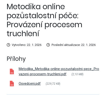
Metodika online
pozůstalostní péče:
Provázení procesem
truchlení
Vytvořeno: 22. 1. 2026
Poslední aktualizace: 22. 1. 2026
Přílohy
Metodika_Metodika-online-pozustalostni-pece_Pro
vazeni-procesem-truchleni.pdf
(2,10 MB
)
Osvedceni.pdf
(229,72 KB
)