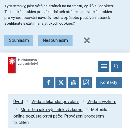
Přeskočit
Přeskočit
Přeskočit
Tyto stránky, jako většina stránek na internetu, využívají cookies:
na
na
na
Technická cookies pro základní běh stránek, analytická cookies
menu
obsah
patičku
pro vyhodnocování návstěvnosti a způsobu používání stránek.
stránky
Souhlasíte s užitím analytických cookies?
Souhlasím
Nesouhlasím
Kontakty
Úvod
Věda a lékařská povolání
Věda a výzkum
Metodika jako výsledek výzkumu
Metodika
online pozůstalostní péče: Provázení procesem
truchlení