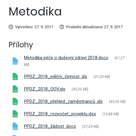
Metodika
Vytvořeno: 27. 9. 2017
Poslední aktualizace: 27. 9. 2017
Přílohy
Metodika péče o duševní zdraví 2018.docx
(61,27
KB
)
PPDZ_2018_ediční_činnost .xls
(41,00 KB
)
PPDZ_2018_OOV.xls
(40,50 KB
)
PPDZ_2018_přehled_zaměstnanců .xls
(40,50 KB
)
PPDZ_2018_rozpočet_projektu.xlsx
(13,88 KB
)
PPDZ_2018_žádost .docx
(27,24 KB
)