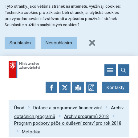
Přeskočit
Přeskočit
Přeskočit
Tyto stránky, jako většina stránek na internetu, využívají cookies:
na
na
na
Technická cookies pro základní běh stránek, analytická cookies
menu
obsah
patičku
pro vyhodnocování návstěvnosti a způsobu používání stránek.
stránky
Souhlasíte s užitím analytických cookies?
Souhlasím
Nesouhlasím
Kontakty
Úvod
Dotace a programové financování
Archiv
dotačních programů
Archiv programů 2018
Program podpory péče o duševní zdraví pro rok 2018
Metodika