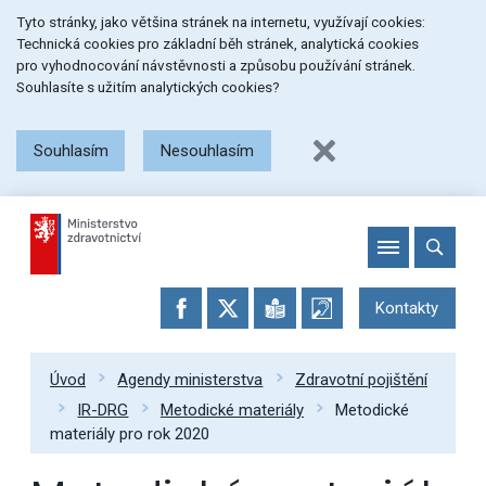
Přeskočit
Přeskočit
Přeskočit
Tyto stránky, jako většina stránek na internetu, využívají cookies:
na
na
na
Technická cookies pro základní běh stránek, analytická cookies
menu
obsah
patičku
pro vyhodnocování návstěvnosti a způsobu používání stránek.
stránky
Souhlasíte s užitím analytických cookies?
Souhlasím
Nesouhlasím
Kontakty
Úvod
Agendy ministerstva
Zdravotní pojištění
IR-DRG
Metodické materiály
Metodické
materiály pro rok 2020