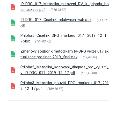
IR-DRG_017_Metodika_prirazeni_RV_k_pripadu_ho
spitalizace.pdf
(770,06 KB
)
IR-DRG_017_Ciselnik_relativnich_vah.xlsx
(146,05
KB
)
Priloha5_Ciselnik_DRG_markeru_017 _2019_12_1
7.xlsx
(144,83 KB
)
Změnový soubor k metodikám IR-DRG verze 017 ak
tualizace prosinec 2019_final.xlsx
(17,47 KB
)
Priloha2_Metodika_kodovani_diagnoz_pro_vyuziti_
v_IR-DRG_017_2019_12_17.pdf
(502,40 KB
)
Priloha3_Metodika_pouziti_DRG_markeru_017_201
9_12_17.pdf
(569,10 KB
)