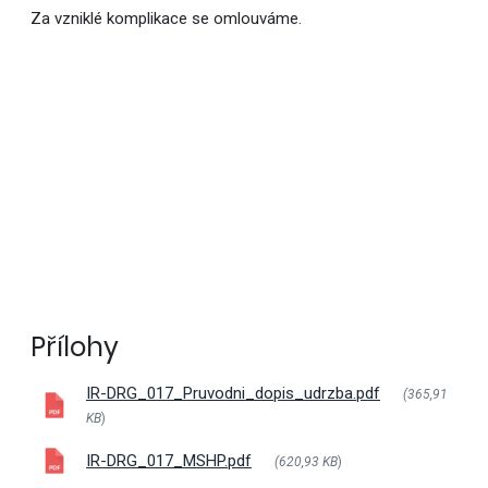
Za vzniklé komplikace se omlouváme.
Přílohy
IR-DRG_017_Pruvodni_dopis_udrzba.pdf
(365,91
KB
)
IR-DRG_017_MSHP.pdf
(620,93 KB
)