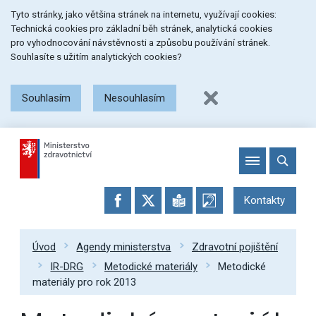
Přeskočit
Přeskočit
Přeskočit
Tyto stránky, jako většina stránek na internetu, využívají cookies:
na
na
na
Technická cookies pro základní běh stránek, analytická cookies
menu
obsah
patičku
pro vyhodnocování návstěvnosti a způsobu používání stránek.
stránky
Souhlasíte s užitím analytických cookies?
Souhlasím
Nesouhlasím
Kontakty
Úvod
Agendy ministerstva
Zdravotní pojištění
IR-DRG
Metodické materiály
Metodické
materiály pro rok 2013