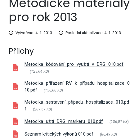
Metodické materiály
pro rok 2013
Vytvořeno: 4. 1. 2013
Poslední aktualizace: 4. 1. 2013
Přílohy
Metodika_kódování_pro_využití_v_DRG_010.pdf
(123,64 KB
)
Metodika_přiřazení_RV_k_případu_hospitalizace_0
10.pdf
(150,60 KB
)
Metodika_sestavení_případu_hospitalizace_010.pd
f
(207,57 KB
)
Metodika_užití_DRG_markeru_010.pdf
(136,01 KB
)
Seznam kritických výkonů 010.pdf
(86,49 KB
)