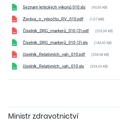
Seznam kritických výkonů 010.xls
(93,00 KB
)
Zpráva_o_výpočtu_RV_010.pdf
(1,07 MB
)
Číselník_DRG_markerů_010 (2).pdf
(229,38 KB
)
Číselník_DRG_markerů_010 (2).xls
(144,00 KB
)
číselník_Relativních_vah_010.pdf
(258,98 KB
)
číselník_Relativních_vah_010.xls
(359,50 KB
)
Ministr zdravotnictví