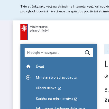
Přeskočit
Přeskočit
Přeskočit
Tyto stránky, jako většina stránek na internetu, využívají cook
na
na
na
pro vyhodnocování návstěvnosti a způsobu používání stránek.
menu
obsah
patičku
stránky
Hledat v navigaci
Úvod
Ministerstvo zdravotnictví
Zobrazit podmenu pro Ministerstvo zdravotnictví
Úřední deska
č
Kariéra na ministerstvu
Z
Informace dostupné dálkovým