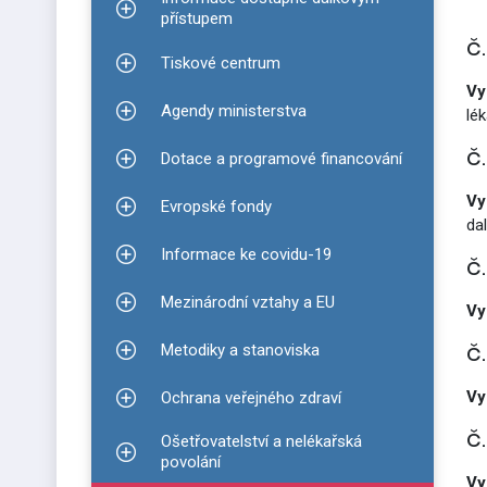
Zobrazit podmenu pro Informace dostupné dálko
přístupem
č
Tiskové centrum
Zobrazit podmenu pro Tiskové centrum
Vy
Agendy ministerstva
lé
Zobrazit podmenu pro Agendy ministerstva
č
Dotace a programové financování
Zobrazit podmenu pro Dotace a programové finan
Vy
Evropské fondy
Zobrazit podmenu pro Evropské fondy
da
Informace ke covidu-19
č
Zobrazit podmenu pro Informace ke covidu-19
Mezinárodní vztahy a EU
Zobrazit podmenu pro Mezinárodní vztahy a EU
Vy
č
Metodiky a stanoviska
Zobrazit podmenu pro Metodiky a stanoviska
Vy
Ochrana veřejného zdraví
Zobrazit podmenu pro Ochrana veřejného zdraví
č
Ošetřovatelství a nelékařská
Zobrazit podmenu pro Ošetřovatelství a nelékařsk
povolání
Vy