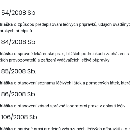
vým přístupem
. 54/2008 Sb.
hláška
o způsobu předepisování léčivých přípravků, údajích uváděnýc
kařských předpisů
. 84/2008 Sb.
cování
hláška
o správné lékárenské praxi, bližších podmínkách zacházení s l
lších provozovatelů a zařízení vydávajících léčivé přípravky
. 85/2008 Sb.
hláška
o stanovení seznamu léčivých látek a pomocných látek, které l
. 86/2008 Sb.
hláška
o stanovení zásad správné laboratorní praxe v oblasti léčiv
. 106/2008 Sb.
á povolání
hláška
o správné praxi prodejců vyhrazených léčivých přípravků a o