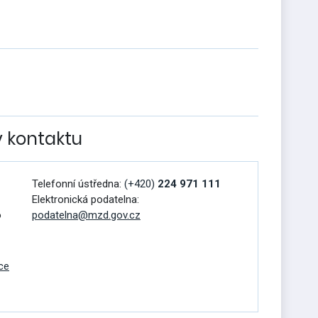
v kontaktu
Telefonní ústředna:
(+420)
224 971 111
Elektronická podatelna:
o
podatelna@mzd.gov.cz
ce