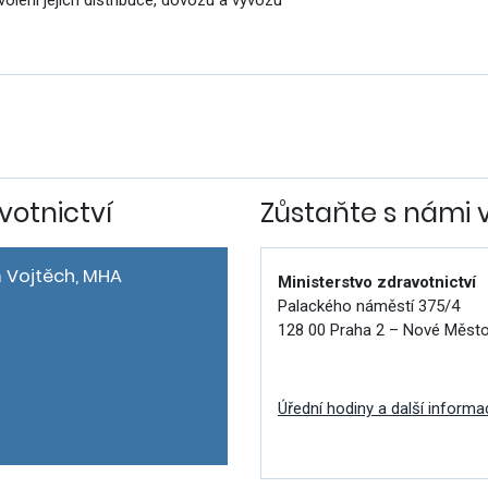
volení jejich distribuce, dovozu a vývozu
votnictví
Zůstaňte s námi 
 Vojtěch, MHA
Ministerstvo zdravotnictví
Palackého náměstí 375/4
128 00 Praha 2 – Nové Měst
Úřední hodiny a další informa