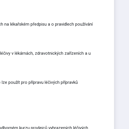
h na lékařském předpisu a o pravidlech používání
éčivy v lékárnách, zdravotnických zařízeních a u
ze použít pro přípravu léčivých přípravků
 odborném kurzu prodejců vyhrazených léčivých