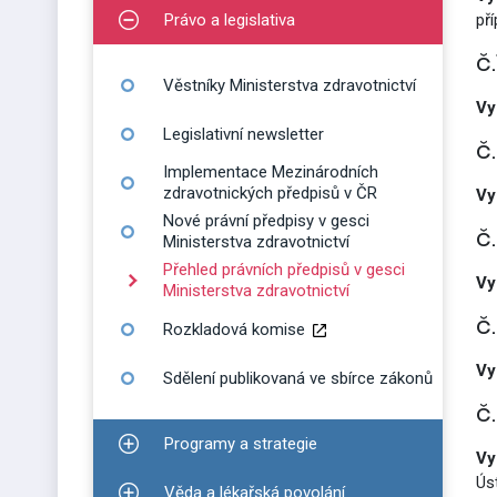
Právo a legislativa
př
Zobrazit podmenu pro Právo a legislativa
č
Věstníky Ministerstva zdravotnictví
Vy
Legislativní newsletter
č
Implementace Mezinárodních
zdravotnických předpisů v ČR
Vy
Nové právní předpisy v gesci
č
Ministerstva zdravotnictví
Přehled právních předpisů v gesci
Vy
Ministerstva zdravotnictví
č
Rozkladová komise
Vy
Sdělení publikovaná ve sbírce zákonů
č
Programy a strategie
Zobrazit podmenu pro Programy a strategie
Vy
Ús
Věda a lékařská povolání