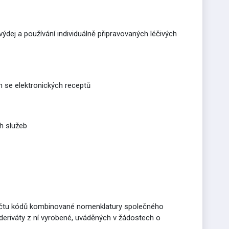
výdej a používání individuálně připravovaných léčivých
h se elektronických receptů
ch služeb
 výčtu kódů kombinované nomenklatury společného
í deriváty z ní vyrobené, uváděných v žádostech o