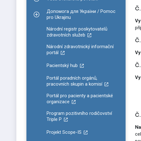
Zobrazit podmenu pro Věda a lékařská povolání
č
Допомога для України / Pomoc
Zobrazit podmenu pro Допомога для України / P
pro Ukrajinu
Vy
př
Národní registr poskytovatelů
zdravotních služeb
č
Národní zdravotnický informační
portál
Vy
č
Pacientský hub
Vy
Portál poradních orgánů,
pracovních skupin a komisí
Portál pro pacienty a pacientské
organizace
č
Program pozitivního rodičovství
Triple P
Na
Projekt Scope-IS
ce