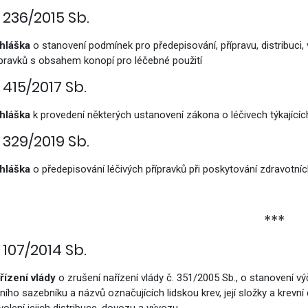
. 236/2015 Sb.
omoc pro Ukrajinu
hláška
o stanovení podmínek pro předepisování, přípravu, distribuci, 
ípravků s obsahem konopí pro léčebné použití
. 415/2017 Sb.
hláška
k provedení některých ustanovení zákona o léčivech týkajícíc
. 329/2019 Sb.
hláška
o předepisování léčivých přípravků při poskytování zdravotní
***
. 107/2014 Sb.
řízení vlády
o zrušení nařízení vlády č. 351/2005 Sb., o stanovení
lního sazebníku a názvů označujících lidskou krev, její složky a krevn