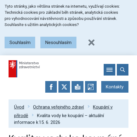
Přeskočit
Přeskočit
Přeskočit
Tyto stránky, jako většina stránek na internetu, využívají cookies:
na
na
na
Technická cookies pro základní běh stránek, analytická cookies
menu
obsah
patičku
pro vyhodnocování návstěvnosti a způsobu používání stránek.
stránky
Souhlasíte s užitím analytických cookies?
Souhlasím
Nesouhlasím
Kontakty
Úvod
Ochrana veřejného zdraví
Koupání v
přírodě
Kvalita vody ke koupání – aktuální
informace k 15. 6. 2026