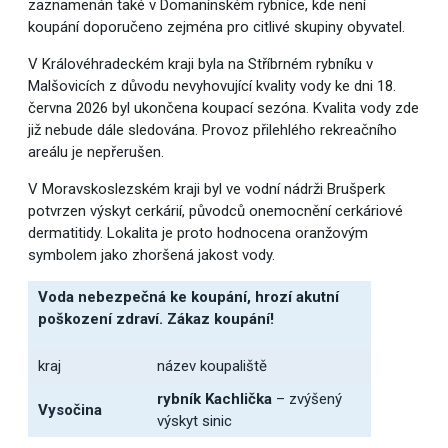
zaznamenán také v Domanínském rybníce, kde není
koupání doporučeno zejména pro citlivé skupiny obyvatel.
V Královéhradeckém kraji byla na Stříbrném rybníku v
Malšovicích z důvodu nevyhovující kvality vody ke dni 18.
června 2026 byl ukončena koupací sezóna. Kvalita vody zde
již nebude dále sledována. Provoz přilehlého rekreačního
areálu je nepřerušen.
V Moravskoslezském kraji byl ve vodní nádrži Brušperk
potvrzen výskyt cerkárií, původců onemocnění cerkáriové
dermatitidy. Lokalita je proto hodnocena oranžovým
symbolem jako zhoršená jakost vody.
Voda nebezpečná ke koupání, hrozí akutní
poškození zdraví.
Zákaz koupání!
kraj
název koupaliště
rybník Kachlička
– zvýšený
Vysočina
výskyt sinic