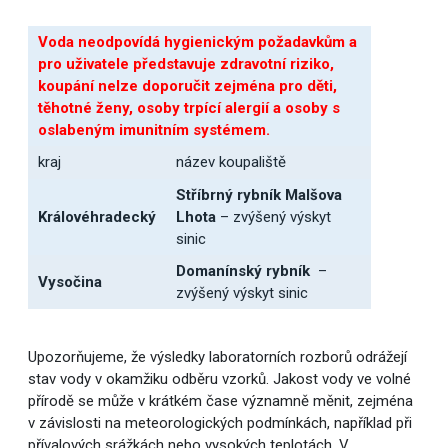
Voda neodpovídá hygienickým požadavkům a
pro uživatele představuje zdravotní riziko,
koupání nelze doporučit zejména pro děti,
těhotné ženy, osoby trpící alergií a osoby s
oslabeným imunitním systémem.
kraj
název koupaliště
Stříbrný rybník Malšova
Královéhradecký
Lhota
– zvýšený výskyt
sinic
Domanínský rybník
–
Vysočina
zvýšený výskyt sinic
Upozorňujeme, že výsledky laboratorních rozborů odrážejí
stav vody v okamžiku odběru vzorků. Jakost vody ve volné
přírodě se může v krátkém čase významně měnit, zejména
v závislosti na meteorologických podmínkách, například při
přívalových srážkách nebo vysokých teplotách. V