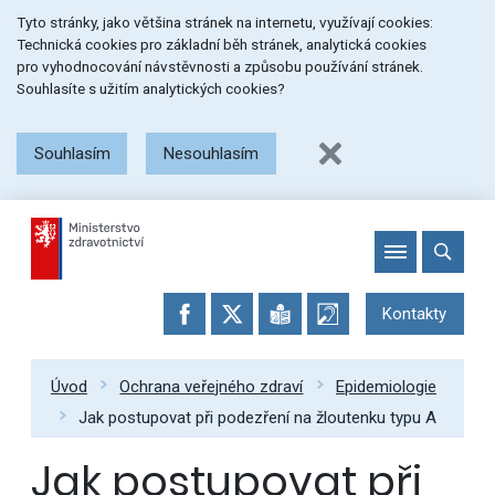
Přeskočit
Přeskočit
Přeskočit
Tyto stránky, jako většina stránek na internetu, využívají cookies:
na
na
na
Technická cookies pro základní běh stránek, analytická cookies
menu
obsah
patičku
pro vyhodnocování návstěvnosti a způsobu používání stránek.
stránky
Souhlasíte s užitím analytických cookies?
Souhlasím
Nesouhlasím
Kontakty
Úvod
Ochrana veřejného zdraví
Epidemiologie
Jak postupovat při podezření na žloutenku typu A
Jak postupovat při