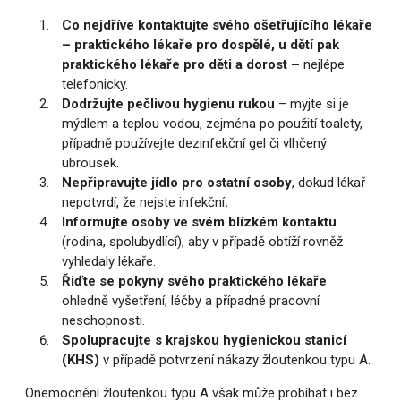
Co nejdříve kontaktujte svého ošetřujícího lékaře
– praktického lékaře pro dospělé, u dětí pak
praktického lékaře pro děti a dorost –
nejlépe
telefonicky.
Dodržujte pečlivou hygienu rukou
– myjte si je
mýdlem a teplou vodou, zejména po použití toalety,
případně používejte dezinfekční gel či vlhčený
ubrousek.
Nepřipravujte jídlo pro ostatní osoby
, dokud lékař
nepotvrdí, že nejste infekční
.
Informujte osoby ve svém blízkém kontaktu
(rodina, spolubydlící), aby v případě obtíží rovněž
vyhledaly lékaře.
Řiďte se pokyny svého praktického lékaře
ohledně vyšetření, léčby a případné pracovní
neschopnosti.
Spolupracujte s krajskou hygienickou stanicí
(KHS)
v případě potvrzení nákazy žloutenkou typu A.
Onemocnění žloutenkou typu A však může probíhat i bez