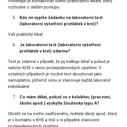
Vhodnější je kontaktovat svého praktického lékaře, který
rozhodne o dalším postupu.
Kdo mi vypíše žádanku na laboratorní test
(laboratorní vyšetření protilátek v krvi)?
Váš praktický lékař.
Je laboratorní test (laboratorní vyšetření
protilátek v krvi) zdarma?
Test je zdarma v případě, že jej indikuje lékař a pokud je
nařízen KHS v rámci protiepidemických opatření. V
ostatních případech je možné test absolvovat jako
samoplátce, přičemž cenu si stanovuje každá laboratoř
individuálně.
Co mám dělat, pokud se v kolektivu (pracovní,
školní apod.) vyskytla žloutenka typu A?
Obrátit se na svého nadřízeného, ředitele školy apod., který
je v kontaktu s KHS a řeší s ní případné stanovení
protiepidemických opatření.