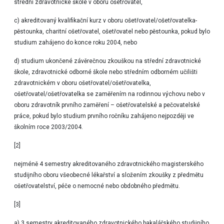
střední zdravotnické škole v oboru ošetřovatel,
c) akreditovaný kvalifikační kurz v oboru ošetřovatel/ošetřovatelka-
pěstounka, charitní ošetřovatel, ošetřovatel nebo pěstounka, pokud bylo
studium zahájeno do konce roku 2004, nebo
d) studium ukončené závěrečnou zkouškou na střední zdravotnické
škole, zdravotnické odborné škole nebo středním odborném učilišti
zdravotnickém v oboru ošetřovatel/ošetřovatelka,
ošetřovatel/ošetřovatelka se zaměřením na rodinnou výchovu nebo v
oboru zdravotník prvního zaměření – ošetřovatelské a pečovatelské
práce, pokud bylo studium prvního ročníku zahájeno nejpozději ve
školním roce 2003/2004.
[2]
nejméně 4 semestry akreditovaného zdravotnického magisterského
studijního oboru všeobecné lékařství a složením zkoušky z předmětu
ošetřovatelství, péče o nemocné nebo obdobného předmětu.
[3]
a) 3 semestry akreditovaného zdravotnického bakalářského studijního