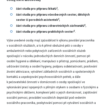
osoby, které absolvovaly
2
část studia pro přípravu lékařů
,
část studia pro přípravu všeobecných sester, dětských
3
sester či porodních asistentek
,
4
část studia pro přípravu zdravotnických záchranářů
,
5
část studia pro přípravu praktických sester
.
Výše uvedené osoby mají způsobilost k výkonu povolání pracovníka
v sociálních službách, a to k přímé obslužné péči o osoby v
ambulantních nebo pobytových zařízeních sociálních služeb
spočívající v nácviku jednoduchých denních činností, pomoci při
osobní hygieně a oblékaní, manipulaci s přístroji, pomůckami, prádlem,
udržování čistoty a osobní hygieny, podporu soběstačnosti, posilování
životní aktivizace, vytváření základních sociálních a společenských
kontaktů a uspokojování psychosociálních potřeb, a dále
k pečovatelské činnosti v domácnosti o osoby spočívající ve
vykonávání prací spojených s přímým stykem s osobami s fyzickými a
psychickými obtížemi, komplexní péči o jejich domácnost, zajišťování
sociální pomoci, provádění sociálních depistáží pod vedením
sociálního pracovníka, poskytování pomoci při vytváření sociálních a