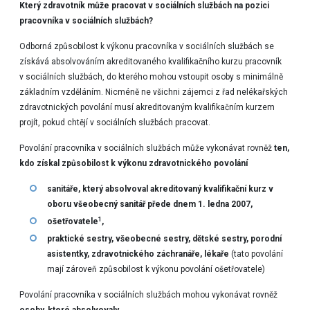
Který zdravotník může pracovat v sociálních službách na pozici
pracovníka v sociálních službách?
Odborná způsobilost k výkonu pracovníka v sociálních službách se
získává absolvováním akreditovaného kvalifikačního kurzu pracovník
v sociálních službách, do kterého mohou vstoupit osoby s minimálně
základním vzděláním. Nicméně ne všichni zájemci z řad nelékařských
zdravotnických povolání musí akreditovaným kvalifikačním kurzem
projít, pokud chtějí v sociálních službách pracovat.
Povolání pracovníka v sociálních službách může vykonávat rovněž
ten,
kdo získal způsobilost k výkonu zdravotnického povolání
sanitáře, který absolvoval akreditovaný kvalifikační kurz v
oboru všeobecný sanitář přede dnem 1. ledna 2007,
1
ošetřovatele
,
praktické sestry, všeobecné sestry, dětské sestry, porodní
asistentky, zdravotnického záchranáře, lékaře
(tato povolání
mají zároveň způsobilost k výkonu povolání ošetřovatele)
Povolání pracovníka v sociálních službách mohou vykonávat rovněž