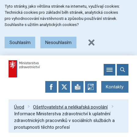
Přeskočit
Přeskočit
Přeskočit
Tyto stránky, jako většina stránek na internetu, využívají cookies:
na
na
na
Technická cookies pro základní běh stránek, analytická cookies
menu
obsah
patičku
pro vyhodnocování návstěvnosti a způsobu používání stránek.
stránky
Souhlasíte s užitím analytických cookies?
Souhlasím
Nesouhlasím
Kontakty
Úvod
Ošetřovatelství a nelékařská povolání
Informace Ministerstva zdravotnictví k uplatnění
zdravotnických pracovníků v sociálních službách a
prostupnosti těchto profesí