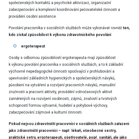
společenských kontaktů a psychické aktivizaci, organizační
zabezpečování a komplexní koordinování pečovatelské činnosti a
provádění osobní asistence.
Povolání pracovníka v sociálních službách může vykonávat rovněž
ten,
kdo získal způsobilost k výkonu zdravotnického povolání
ergoterapeut
Osoby s odbornou způsobilostí ergoterapeuta mají způsobilost
k výkonu povolání pracovníka v sociálních službách, a to k základní
výchovné nepedagogické činnosti spočívající v prohlubování a
upevňování základních hygienických a společenských návyků,
působení na vytváření a rozvíjení pracovních návyků, manuální
zručnosti a pracovní aktivity, provádění volnočasových aktivit
zaměřených na rozvíjení osobnosti, zájmů, znalostí a tvořivých
schopností formou výtvarné, hudební a pohybové výchovy,
zabezpečování zájmové a kulturní činnosti.
Pokud nejsou zdravotničtí pracovníci v sociálních službách zařazeni
jako zdravotničtí pracovníci – např. lékaři, všeobecné sestry,
praktické setry, ergoterapeuti, ošetřovatelé, popř. sanitáři, ale jako