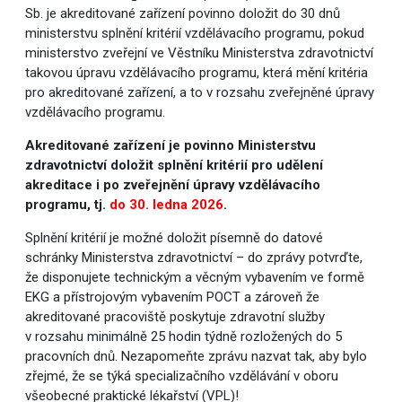
Sb. je akreditované zařízení povinno doložit do 30 dnů
ministerstvu splnění kritérií vzdělávacího programu, pokud
ministerstvo zveřejní ve Věstníku Ministerstva zdravotnictví
takovou úpravu vzdělávacího programu, která mění kritéria
pro akreditované zařízení, a to v rozsahu zveřejněné úpravy
vzdělávacího programu.
Akreditované zařízení je povinno Ministerstvu
zdravotnictví doložit splnění kritérií pro udělení
akreditace i po zveřejnění úpravy vzdělávacího
programu, tj.
do 30. ledna 2026
.
Splnění kritérií je možné doložit písemně do datové
schránky Ministerstva zdravotnictví – do zprávy potvrďte,
že disponujete technickým a věcným vybavením ve formě
EKG a přístrojovým vybavením POCT a zároveň že
akreditované pracoviště poskytuje zdravotní služby
v rozsahu minimálně 25 hodin týdně rozložených do 5
pracovních dnů. Nezapomeňte zprávu nazvat tak, aby bylo
zřejmé, že se týká specializačního vzdělávání v oboru
všeobecné praktické lékařství (VPL)!