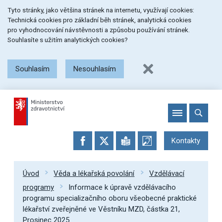
Přeskočit
Přeskočit
Přeskočit
Tyto stránky, jako většina stránek na internetu, využívají cookies:
na
na
na
Technická cookies pro základní běh stránek, analytická cookies
menu
obsah
patičku
pro vyhodnocování návstěvnosti a způsobu používání stránek.
stránky
Souhlasíte s užitím analytických cookies?
Souhlasím
Nesouhlasím
Kontakty
Úvod
Věda a lékařská povolání
Vzdělávací
programy
Informace k úpravě vzdělávacího
programu specializačního oboru všeobecné praktické
lékařství zveřejněné ve Věstníku MZD, částka 21,
Prosinec 2025