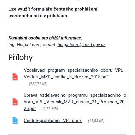
Lze využít formuláře čestného prohlášení
uvedeného níže v přílohách.
Kontaktní osoba pro bližší informace:
Ing. Helga Lehm, e-mail:
helga.lehm@mzd.gov.cz
Přílohy
Vzdelavaci_program_specializacniho_oboru_VPL_
Vestnik_MZD_castka_3_Brezen_2018.pdf
(722,71 KB
)
Uprava_vzdelavaciho_programu_specializacniho_o
boru_VPL_Vestnik_MZD_castka_21_Prosinec_20
25.pdf
(1,76 MB
)
Cestne-prohlaseni_VPL.docx
(15,83 KB
)