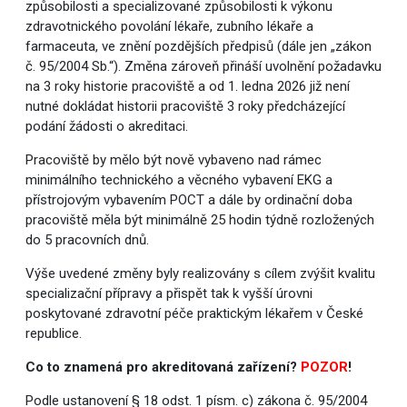
způsobilosti a specializované způsobilosti k výkonu
zdravotnického povolání lékaře, zubního lékaře a
farmaceuta, ve znění pozdějších předpisů (dále jen „zákon
č. 95/2004 Sb.“). Změna zároveň přináší uvolnění požadavku
na 3 roky historie pracoviště a od 1. ledna 2026 již není
nutné dokládat historii pracoviště 3 roky předcházející
podání žádosti o akreditaci.
Pracoviště by mělo být nově vybaveno nad rámec
minimálního technického a věcného vybavení EKG a
přístrojovým vybavením POCT a dále by ordinační doba
pracoviště měla být minimálně 25 hodin týdně rozložených
do 5 pracovních dnů.
Výše uvedené změny byly realizovány s cílem zvýšit kvalitu
specializační přípravy a přispět tak k vyšší úrovni
poskytované zdravotní péče praktickým lékařem v České
republice.
Co to znamená pro akreditovaná zařízení?
POZOR
!
Podle ustanovení § 18 odst. 1 písm. c) zákona č. 95/2004