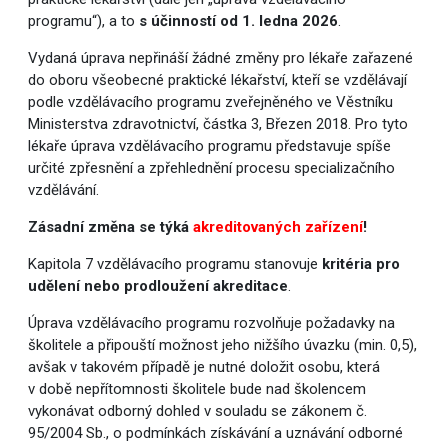
programu“), a to
s účinností od 1. ledna 2026
.
Vydaná úprava nepřináší žádné změny pro lékaře zařazené
do oboru všeobecné praktické lékařství, kteří se vzdělávají
podle vzdělávacího programu zveřejněného ve Věstníku
Ministerstva zdravotnictví, částka 3, Březen 2018. Pro tyto
lékaře úprava vzdělávacího programu představuje spíše
určité zpřesnění a zpřehlednění procesu specializačního
vzdělávání.
Zásadní změna se týká
akreditovaných zařízení
!
Kapitola 7 vzdělávacího programu stanovuje
kritéria pro
udělení nebo prodloužení akreditace
.
Úprava vzdělávacího programu rozvolňuje požadavky na
školitele a připouští možnost jeho nižšího úvazku (min. 0,5),
avšak v takovém případě je nutné doložit osobu, která
v době nepřítomnosti školitele bude nad školencem
vykonávat odborný dohled v souladu se zákonem č.
95/2004 Sb., o podmínkách získávání a uznávání odborné