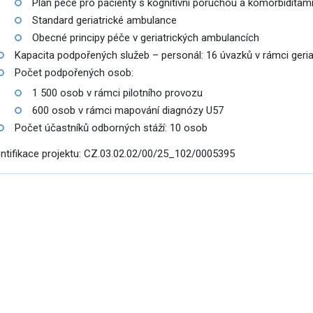
Plán péče pro pacienty s kognitivní poruchou a komorbiditam
Standard geriatrické ambulance
Obecné principy péče v geriatrických ambulancích
á povolání
Kapacita podpořených služeb – personál: 16 úvazků v rámci geria
Počet podpořených osob:
1 500 osob v rámci pilotního provozu
600 osob v rámci mapování diagnózy U57
Počet účastníků odborných stáží: 10 osob
entifikace projektu: CZ.03.02.02/00/25_102/0005395
omoc pro Ukrajinu