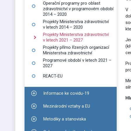
Operační programy pro oblast
zdravotnictví v programovém období
V 
2014 – 2020
do
Projekty Ministerstva zdravotnictví
so
v letech 2014 – 2020
kte
Projekty Ministerstva zdravotnictví
Je
v letech 2021 – 2027
(k
Projekty přímo řízených organizací
ce
Ministerstva zdravotnictví
Programové období v letech 2021 –
Pr
2027
pr
REACT-EU
Mi
si
Informace ke covidu-19
Zobrazit podmenu pro Informace ke covidu-19
Hl
Mezinárodní vztahy a EU
Zobrazit podmenu pro Mezinárodní vztahy a EU
Metodiky a stanoviska
Zobrazit podmenu pro Metodiky a stanoviska