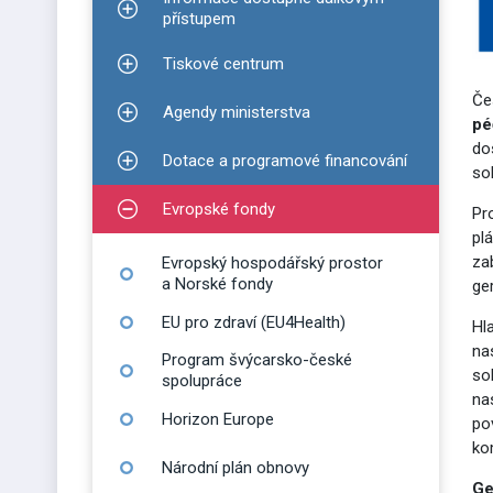
Zobrazit podmenu pro Informace dostupné dálko
přístupem
Tiskové centrum
Zobrazit podmenu pro Tiskové centrum
Če
Agendy ministerstva
Zobrazit podmenu pro Agendy ministerstva
pé
do
Dotace a programové financování
Zobrazit podmenu pro Dotace a programové finan
so
Evropské fondy
Pr
Zobrazit podmenu pro Evropské fondy
pl
za
Evropský hospodářský prostor
a Norské fondy
ge
EU pro zdraví (EU4Health)
Hl
na
Program švýcarsko-české
so
spolupráce
na
Horizon Europe
po
ko
Národní plán obnovy
Ge