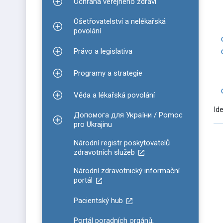
Ochrana veřejného zdraví
Zobrazit podmenu pro Ochrana veřejného zdraví
Ošetřovatelství a nelékařská
Zobrazit podmenu pro Ošetřovatelství a nelékařsk
povolání
Právo a legislativa
Zobrazit podmenu pro Právo a legislativa
Programy a strategie
Zobrazit podmenu pro Programy a strategie
Věda a lékařská povolání
Zobrazit podmenu pro Věda a lékařská povolání
Id
Допомога для України / Pomoc
Zobrazit podmenu pro Допомога для України / P
pro Ukrajinu
Národní registr poskytovatelů
zdravotních služeb
Národní zdravotnický informační
portál
Pacientský hub
Portál poradních orgánů,