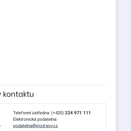
v kontaktu
Telefonní ústředna:
(+420)
224 971 111
Elektronická podatelna:
o
podatelna@mzd.gov.cz