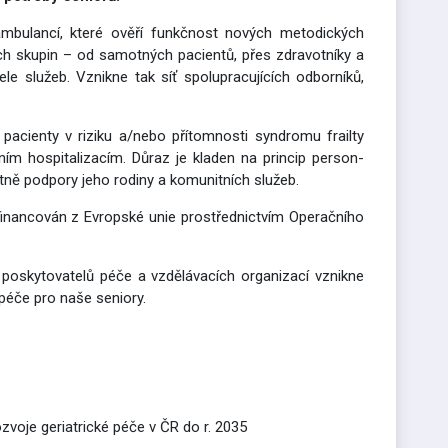
mbulancí, které ověří funkčnost nových metodických
ch skupin – od samotných pacientů, přes zdravotníky a
le služeb. Vznikne tak síť spolupracujících odborníků,
 pacienty v riziku a/nebo přítomnosti syndromu frailty
ním hospitalizacím. Důraz je kladen na princip person-
etně podpory jeho rodiny a komunitních služeb.
financován z Evropské unie prostřednictvím Operačního
í, poskytovatelů péče a vzdělávacích organizací vznikne
 péče pro naše seniory.
zvoje geriatrické péče v ČR do r. 2035