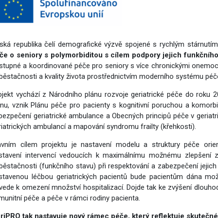
vým přístupem
ská republika čelí demografické výzvě spojené s rychlým stárnutí
če o seniory s polymorbiditou s cílem podpory jejich funkčního
stupné a koordinované péče pro seniory s více chronickými onemocn
cování
běstačnosti a kvality života prostřednictvím moderního systému péče, 
ojekt vychází z Národního plánu rozvoje geriatrické péče do roku 20
ánu, vznik Plánu péče pro pacienty s kognitivní poruchou a komorb
bezpečení geriatrické ambulance a Obecných principů péče v geriatri
riatrických ambulancí a mapování syndromu frailty (křehkosti).
avním cílem projektu je nastavení modelu a struktury péče orie
stavení intervencí vedoucích k maximálnímu možnému zlepšení zd
běstačnosti (funkčního stavu) při respektování a zabezpečení jejich
stavenou léčbou geriatrických pacientů bude pacientům dána mož
vede k omezení množství hospitalizací. Dojde tak ke zvýšení dlouhod
munitní péče a péče v rámci rodiny pacienta.
riPRO tak nastavuje nový rámec péče, který reflektuje skutečné