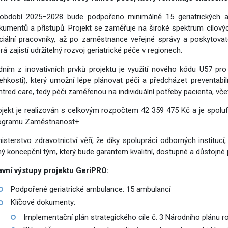
období 2025–2028 bude podpořeno minimálně 15 geriatrických a
kumentů a přístupů. Projekt se zaměřuje na široké spektrum cílový
ciální pracovníky, až po zaměstnance veřejné správy a poskytovate
rá zajistí udržitelný rozvoj geriatrické péče v regionech.
dním z inovativních prvků projektu je využití nového kódu U57 pro
řehkosti), který umožní lépe plánovat péči a předcházet preventabil
ntred care, tedy péči zaměřenou na individuální potřeby pacienta, vč
ojekt je realizován s celkovým rozpočtem 42 359 475 Kč a je spolu
ogramu Zaměstnanost+.
nisterstvo zdravotnictví věří, že díky spolupráci odborných instituc
lný koncepční tým, který bude garantem kvalitní, dostupné a důstojné
avní výstupy projektu GeriPRO:
Podpořené geriatrické ambulance: 15 ambulancí
Klíčové dokumenty:
Implementační plán strategického cíle č. 3 Národního plánu ro