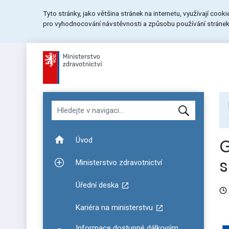
Přeskočit
Přeskočit
Přeskočit
Tyto stránky, jako většina stránek na internetu, využívají cook
na
na
na
pro vyhodnocování návstěvnosti a způsobu používání stránek.
menu
obsah
patičku
stránky
Hledat v navigaci
G
Úvod
s
Ministerstvo zdravotnictví
Zobrazit podmenu pro Ministerstvo zdravotnictví
Úřední deska
Kariéra na ministerstvu
Informace dostupné dálkovým