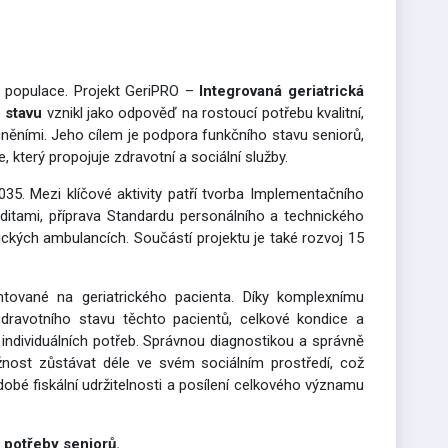
m populace. Projekt GeriPRO –
Integrovaná geriatrická
 stavu
vznikl jako odpověď na rostoucí potřebu kvalitní,
ěními. Jeho cílem je podpora funkčního stavu seniorů,
který propojuje zdravotní a sociální služby.
35. Mezi klíčové aktivity patří tvorba Implementačního
iditami, příprava Standardu personálního a technického
ckých ambulancích. Součástí projektu je také rozvoj 15
ntované na geriatrického pacienta. Díky komplexnímu
ravotního stavu těchto pacientů, celkové kondice a
 individuálních potřeb. Správnou diagnostikou a správně
nost zůstávat déle ve svém sociálním prostředí, což
obé fiskální udržitelnosti a posílení celkového významu
 potřeby seniorů.