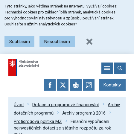
Přeskočit
Přeskočit
Přeskočit
Tyto stránky, jako většina stránek na internetu, využívají cookies:
na
na
na
Technická cookies pro základní běh stránek, analytická cookies
menu
obsah
patičku
pro vyhodnocování návstěvnosti a způsobu používání stránek.
stránky
Souhlasíte s užitím analytických cookies?
Souhlasím
Nesouhlasím
Kontakty
Úvod
Dotace a programové financování
Archiv
dotačních programů
Archiv programů 2016
Protidrogová politika MZ
Finanční vypořádání
neinvestičních dotací ze státního rozpočtu za rok