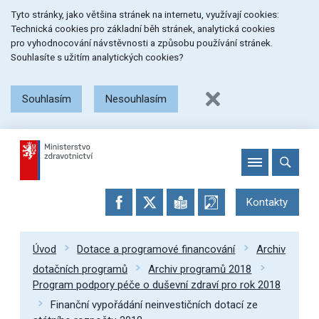
Přeskočit
Přeskočit
Přeskočit
Tyto stránky, jako většina stránek na internetu, využívají cookies:
na
na
na
Technická cookies pro základní běh stránek, analytická cookies
menu
obsah
patičku
pro vyhodnocování návstěvnosti a způsobu používání stránek.
stránky
Souhlasíte s užitím analytických cookies?
Souhlasím
Nesouhlasím
Kontakty
Úvod
Dotace a programové financování
Archiv
dotačních programů
Archiv programů 2018
Program podpory péče o duševní zdraví pro rok 2018
Finanční vypořádání neinvestičních dotací ze