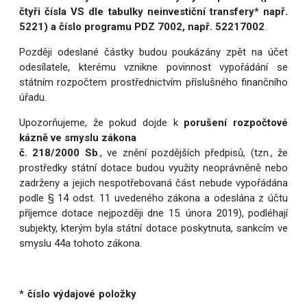
čtyři čísla VS dle tabulky neinvestiční transfery
* např.
5221
) a číslo programu PDZ 7002, např. 52217002
.
Později odeslané částky budou poukázány zpět na účet
odesílatele, kterému vznikne povinnost vypořádání se
státním rozpočtem prostřednictvím příslušného finančního
úřadu.
Upozorňujeme, že pokud dojde k
porušení rozpočtové
kázně ve smyslu zákona
č. 218/2000 Sb
., ve znění pozdějších předpisů, (tzn., že
prostředky státní dotace budou využity neoprávněně nebo
zadrženy a jejich nespotřebovaná část nebude vypořádána
podle § 14 odst. 11 uvedeného zákona a odeslána z účtu
příjemce dotace nejpozději dne 15. února 2019), podléhají
subjekty, kterým byla státní dotace poskytnuta, sankcím ve
smyslu 44a tohoto zákona.
* číslo výdajové položky