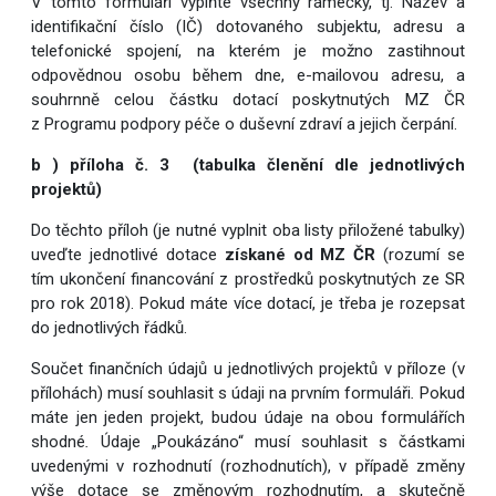
V tomto formuláři vyplňte všechny rámečky, tj. Název a
identifikační číslo (IČ) dotovaného subjektu, adresu a
telefonické spojení, na kterém je možno zastihnout
odpovědnou osobu během dne, e-mailovou adresu, a
souhrnně celou částku dotací poskytnutých MZ ČR
z Programu podpory péče o duševní zdraví a jejich čerpání.
b ) příloha č. 3 (tabulka členění dle jednotlivých
projektů)
Do těchto příloh (je nutné vyplnit oba listy přiložené tabulky)
uveďte jednotlivé dotace
získané od MZ ČR
(rozumí se
tím ukončení financování z prostředků poskytnutých ze SR
pro rok 2018). Pokud máte více dotací, je třeba je rozepsat
do jednotlivých řádků.
Součet finančních údajů u jednotlivých projektů v příloze (v
přílohách) musí souhlasit s údaji na prvním formuláři
.
Pokud
máte jen jeden projekt, budou údaje na obou formulářích
shodné
.
Údaje „Poukázáno“ musí souhlasit s částkami
uvedenými v rozhodnutí (rozhodnutích), v případě změny
výše dotace se změnovým rozhodnutím, a skutečně