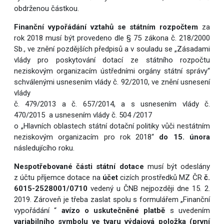
obdrženou částkou.
Finanční vypořádání vztahů se státním rozpočtem
za
rok 2018 musí být provedeno dle § 75 zákona č. 218/2000
Sb., ve znění pozdějších předpisů a v souladu se „Zásadami
vlády pro poskytování dotací ze státního rozpočtu
neziskovým organizacím ústředními orgány státní správy“
schválenými usnesením vlády č. 92/2010, ve znění usnesení
vlády
č. 479/2013 a č. 657/2014, a s usnesením vlády č.
470/2015 a usnesením vlády č. 504 /2017
o „Hlavních oblastech státní dotační politiky vůči nestátním
neziskovým organizacím pro rok 2018“
do 15. února
následujícího roku.
Nespotřebované části státní dotace
musí být odeslány
z účtu příjemce dotace na
účet
cizích prostředků MZ ČR
č.
6015-2528001/0710
vedený u ČNB nejpozději dne 15. 2.
2019. Zároveň je třeba zaslat spolu s formulářem „Finanční
vypořádání “
avízo o uskutečněné platbě
s uvedením
variabilního symbolu ve tvaru výdajová položka (první