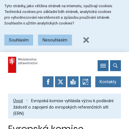
Přeskočit
Přeskočit
Přeskočit
Tyto stránky, jako většina stránek na internetu, využívají cookies:
na
na
na
Technická cookies pro základní běh stránek, analytická cookies
menu
obsah
patičku
pro vyhodnocování návstěvnosti a způsobu používání stránek.
stránky
Souhlasíte s užitím analytických cookies?
Souhlasím
Nesouhlasím
Kontakty
Úvod
Evropská komise vyhlásila výzvu k podávání
žádostí o zapojení do evropských referenčních sítí
(ERN)
Evropská komise