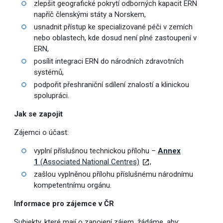
zlepšit geografické pokrytí odborných kapacit ERN
napříč členskými státy a Norskem,
usnadnit přístup ke specializované péči v zemích
nebo oblastech, kde dosud není plné zastoupení v
ERN,
posílit integraci ERN do národních zdravotních
systémů,
podpořit přeshraniční sdílení znalostí a klinickou
spolupráci.
Jak se zapojit
Zájemci o účast:
vyplní příslušnou technickou přílohu –
Annex
1
(Associated National Centres)
,
zašlou vyplněnou přílohu příslušnému národnímu
kompetentnímu orgánu.
Informace pro zájemce v ČR
Subjekty, které mají o zapojení zájem, žádáme, aby: