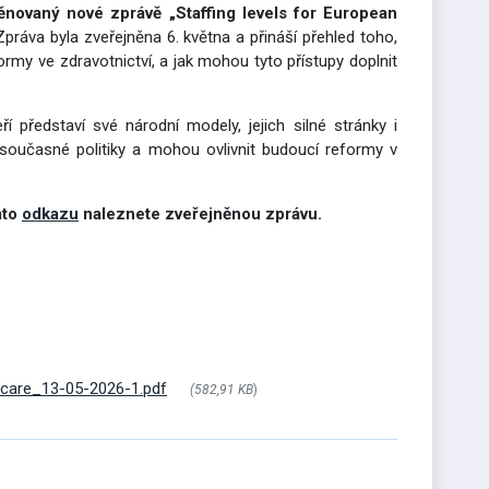
ovaný nové zprávě „Staffing levels for European
práva byla zveřejněna 6. května a přináší přehled toho,
normy ve zdravotnictví, a jak mohou tyto přístupy doplnit
ří představí své národní modely, jejich silné stránky i
í současné politiky a mohou ovlivnit budoucí reformy v
mto
odkazu
naleznete zveřejněnou zprávu.
thcare_13-05-2026-1.pdf
(582,91 KB
)