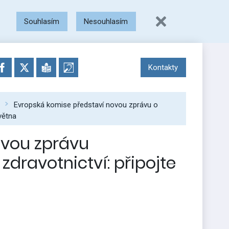
Souhlasím
Nesouhlasím
Kontakty
Evropská komise představí novou zprávu o
větna
ovou zprávu
zdravotnictví: připojte