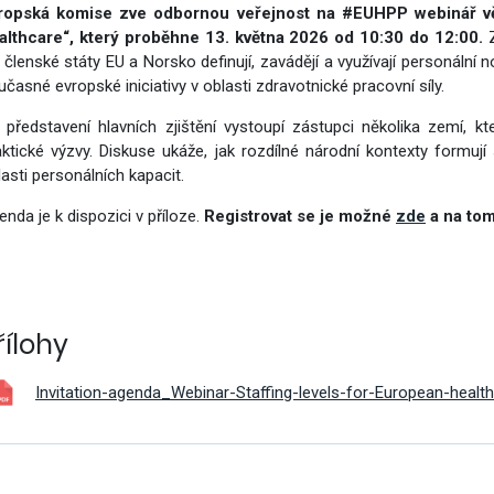
ropská komise zve odbornou veřejnost na #EUHPP webinář věn
vým přístupem
althcare“, který proběhne 13. května 2026 od 10:30 do 12:00.
Z
k členské státy EU a Norsko definují, zavádějí a využívají personální 
učasné evropské iniciativy v oblasti zdravotnické pracovní síly.
 představení hlavních zjištění vystoupí zástupci několika zemí, kte
aktické výzvy. Diskuse ukáže, jak rozdílné národní kontexty formuj
cování
lasti personálních kapacit.
enda je k dispozici v příloze.
Registrovat se je možné
zde
a na to
řílohy
Invitation-agenda_Webinar-Staffing-levels-for-European-heal