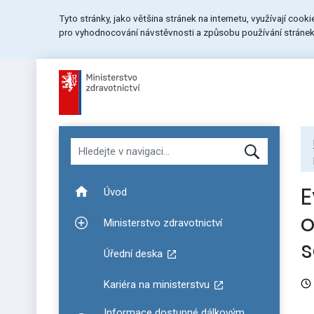
Přeskočit
Přeskočit
Přeskočit
Tyto stránky, jako většina stránek na internetu, využívají cook
na
na
na
pro vyhodnocování návstěvnosti a způsobu používání stránek.
menu
obsah
patičku
stránky
Hledat v navigaci
E
Úvod
o
Ministerstvo zdravotnictví
Zobrazit podmenu pro Ministerstvo zdravotnictví
s
Úřední deska
Kariéra na ministerstvu
Informace dostupné dálkovým