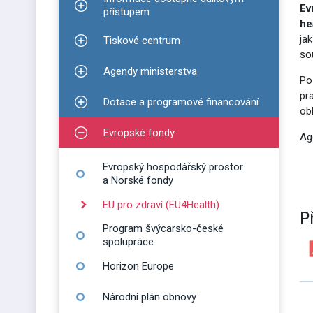
Ev
Zobrazit podmenu pro Informace dostupné dálko
přístupem
he
ja
Tiskové centrum
Zobrazit podmenu pro Tiskové centrum
so
Agendy ministerstva
Zobrazit podmenu pro Agendy ministerstva
Po
pr
Dotace a programové financování
Zobrazit podmenu pro Dotace a programové finan
ob
Evropské fondy
Ag
Zobrazit podmenu pro Evropské fondy
Evropský hospodářský prostor
a Norské fondy
EU pro zdraví (EU4Health)
P
Program švýcarsko-české
spolupráce
Horizon Europe
Národní plán obnovy