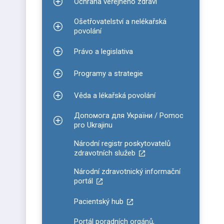
Ochrana veřejného zdraví
Zobrazit podmenu pro Ochrana veřejného zdraví
Ošetřovatelství a nelékařská
Zobrazit podmenu pro Ošetřovatelství a nelékařsk
povolání
Právo a legislativa
Zobrazit podmenu pro Právo a legislativa
Programy a strategie
Zobrazit podmenu pro Programy a strategie
Věda a lékařská povolání
Zobrazit podmenu pro Věda a lékařská povolání
Допомога для України / Pomoc
Zobrazit podmenu pro Допомога для України / P
pro Ukrajinu
Národní registr poskytovatelů
zdravotních služeb
Národní zdravotnický informační
portál
Pacientský hub
Portál poradních orgánů,