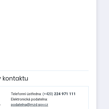
v kontaktu
Telefonní ústředna:
(+420)
224 971 111
Elektronická podatelna:
o
podatelna@mzd.gov.cz