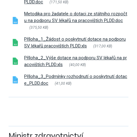
PLDD.doc
(171,50 KB
)
Metodika pro žadatele o dotaci ze státního rozpočt
u na podporu SV lékařů na pracovištích PLDD.doc
(375,50 KB
)
Příloha_1_Žádost o poskytnutí dotace na podporu
SV lékařů pracovištích PLDD.xls
(317,00 KB
)
Příloha_2_Výše dotace na podporu SV lékařů na pr
acovištích PLDD.xls
(40,00 KB
)
Příloha_3_Podmínky rozhodnutí o poskytnutí dotac
e_PLDD.doc
(41,00 KB
)
Ministr zdravotnictví