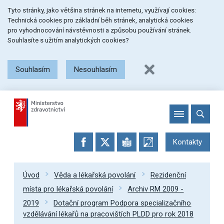
Přeskočit
Přeskočit
Přeskočit
Tyto stránky, jako většina stránek na internetu, využívají cookies:
na
na
na
Technická cookies pro základní běh stránek, analytická cookies
menu
obsah
patičku
pro vyhodnocování návstěvnosti a způsobu používání stránek.
stránky
Souhlasíte s užitím analytických cookies?
Souhlasím
Nesouhlasím
Kontakty
Úvod
Věda a lékařská povolání
Rezidenční
místa pro lékařská povolání
Archiv RM 2009 -
2019
Dotační program Podpora specializačního
vzdělávání lékařů na pracovištích PLDD pro rok 2018