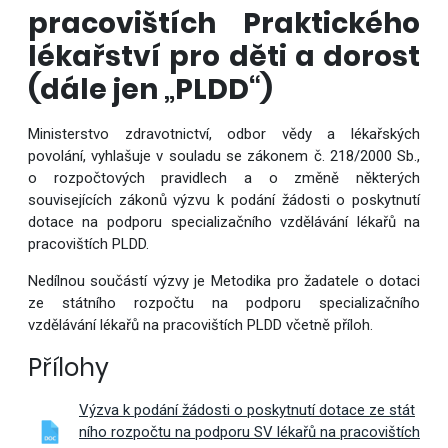
pracovištích Praktického
lékařství pro děti a dorost
(dále jen „PLDD“)
Ministerstvo zdravotnictví, odbor vědy a lékařských
povolání, vyhlašuje v souladu se zákonem č. 218/2000 Sb.,
o rozpočtových pravidlech a o změně některých
souvisejících zákonů výzvu k podání žádosti o poskytnutí
dotace na podporu specializačního vzdělávání lékařů na
pracovištích PLDD.
Nedílnou součástí výzvy je Metodika pro žadatele o dotaci
ze státního rozpočtu na podporu specializačního
vzdělávání lékařů na pracovištích PLDD včetně příloh.
Přílohy
Výzva k podání žádosti o poskytnutí dotace ze stát
ního rozpočtu na podporu SV lékařů na pracovištích