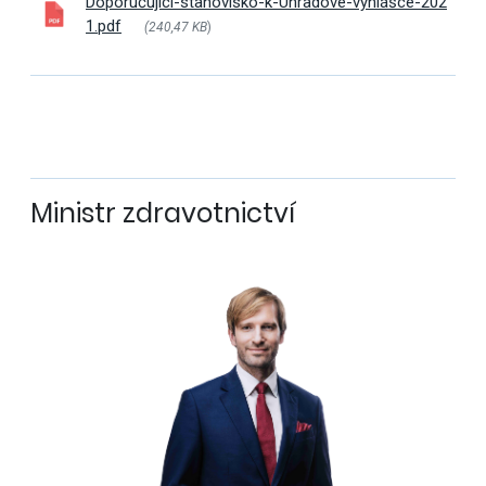
Doporučující-stanovisko-k-Úhradové-vyhlášce-202
1.pdf
(240,47 KB
)
Ministr zdravotnictví