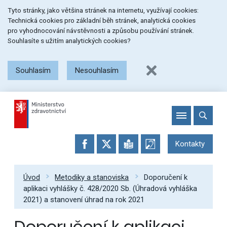
Přeskočit
Přeskočit
Přeskočit
Tyto stránky, jako většina stránek na internetu, využívají cookies:
na
na
na
Technická cookies pro základní běh stránek, analytická cookies
menu
obsah
patičku
pro vyhodnocování návstěvnosti a způsobu používání stránek.
stránky
Souhlasíte s užitím analytických cookies?
Souhlasím
Nesouhlasím
Kontakty
Úvod
Metodiky a stanoviska
Doporučení k
aplikaci vyhlášky č. 428/2020 Sb. (Úhradová vyhláška
2021) a stanovení úhrad na rok 2021
Doporučení k aplikaci