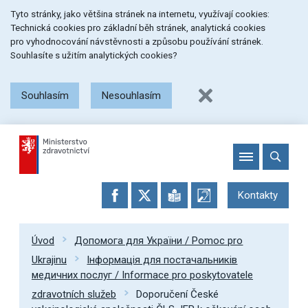
Přeskočit
Přeskočit
Přeskočit
Tyto stránky, jako většina stránek na internetu, využívají cookies:
na
na
na
Technická cookies pro základní běh stránek, analytická cookies
menu
obsah
patičku
pro vyhodnocování návstěvnosti a způsobu používání stránek.
stránky
Souhlasíte s užitím analytických cookies?
Souhlasím
Nesouhlasím
Kontakty
Úvod
Допомога для України / Pomoc pro
Ukrajinu
Інформація для постачальників
медичних послуг / Informace pro poskytovatele
zdravotních služeb
Doporučení České