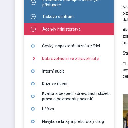
Zobrazit podmenu pro Informace dostupné dálko
přístupem
Na
pl
Tiskové centrum
Zobrazit podmenu pro Tiskové centrum
do
Agendy ministerstva
Ak
Zobrazit podmenu pro Agendy ministerstva
zd
mš
Český inspektorát lázní a zřídel
St
Dobrovolnictví ve zdravotnictví
Ch
se
Interní audit
ce
Krizové řízení
Kvalita a bezpečí zdravotních služeb,
práva a povinnosti pacientů
Léčiva
Návykové látky a prekursory drog