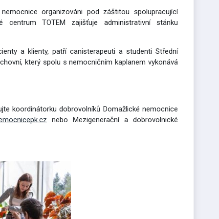
 nemocnice organizováni pod záštitou spolupracující
é centrum TOTEM zajišťuje administrativní stánku
enty a klienty, patří canisterapeuti a studenti Střední
duchovní, který spolu s nemocničním kaplanem vykonává
ktujte koordinátorku dobrovolníků Domažlické nemocnice
emocnicepk.cz
nebo Mezigenerační a dobrovolnické