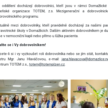
vým přístupem
 oddělení docházejí dobrovolníci, kteří jsou v rámci Domažlické
zeňské organizace TOTEM, z.s. Mezigenerační a dobrovolnick
brovolnického programu.
tuálně mezi dobrovolníky, kteří pravidelně docházejí za našimi paci
ravotnické školy v Domažlicích. Dalším aktivním dobrovolníkem je 
e v nemocniční kapli nebo přímo u lůžka pacienta.
aňte se i Vy dobrovolníkem!
cete-li si i vy vyzkoušet roli dobrovolníka nebo se jím stát, konta
stru Mgr. Janu Hlaváčovou, e-mail:
jana.hlavacova@domazlice.n
ntrum TOTEM z.s.,
totem@totemplzen.cz
.