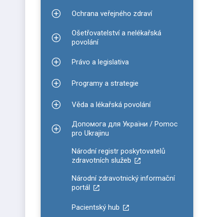
Ochrana veřejného zdraví
Zobrazit podmenu pro Ochrana veřejného zdraví
Ošetřovatelství a nelékařská
Zobrazit podmenu pro Ošetřovatelství a nelékařsk
povolání
Právo a legislativa
Zobrazit podmenu pro Právo a legislativa
Programy a strategie
Zobrazit podmenu pro Programy a strategie
Věda a lékařská povolání
Zobrazit podmenu pro Věda a lékařská povolání
Допомога для України / Pomoc
Zobrazit podmenu pro Допомога для України / P
pro Ukrajinu
Národní registr poskytovatelů
zdravotních služeb
Národní zdravotnický informační
portál
Pacientský hub