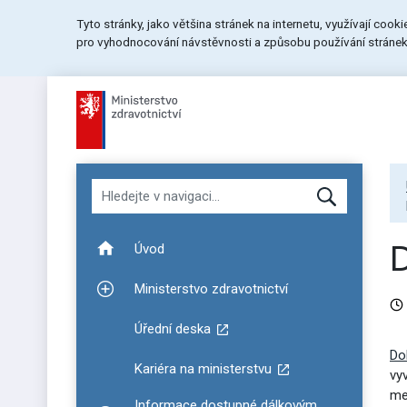
Přeskočit
Přeskočit
Přeskočit
Tyto stránky, jako většina stránek na internetu, využívají cook
na
na
na
pro vyhodnocování návstěvnosti a způsobu používání stránek.
menu
obsah
patičku
stránky
Hledat v navigaci
Úvod
Ministerstvo zdravotnictví
Zobrazit podmenu pro Ministerstvo zdravotnictví
Úřední deska
Do
Kariéra na ministerstvu
vy
me
Informace dostupné dálkovým